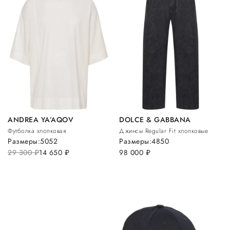
ANDREA YA’AQOV
DOLCE & GABBANA
Футболка хлопковая
Джинсы Regular Fit хлопковые
Размеры:
50
52
Размеры:
48
50
29 300
руб.
14 650
руб.
98 000
руб.