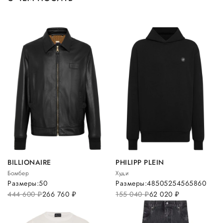
BILLIONAIRE
PHILIPP PLEIN
Бомбер
Худи
Размеры:
50
Размеры:
48
50
52
54
56
58
60
444 600
руб.
266 760
руб.
155 040
руб.
62 020
руб.