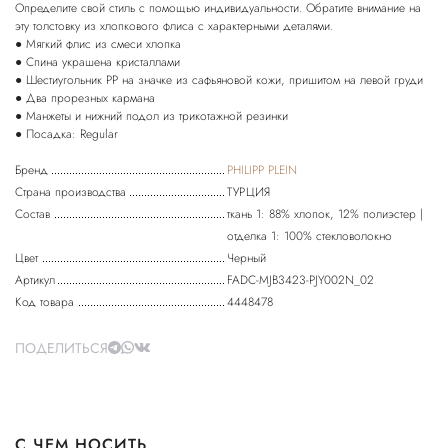
Определите свой стиль с помощью индивидуальности. Обратите внимание на
эту толстовку из хлопкового флиса с характерными деталями.
● Мягкий флис из смеси хлопка
● Спина украшена кристаллами
● Шестиугольник PP на значке из сафьяновой кожи, пришитом на левой груди
● Два прорезных кармана
● Манжеты и нижний подол из трикотажной резинки
● Посадка: Regular
Бренд
PHILIPP PLEIN
Страна производства
ТУРЦИЯ
Состав
ткань 1: 88% хлопок, 12% полиэстер |
отделка 1: 100% стекловолокно
Цвет
Черный
Артикул
FADC-MJB3423-PJY002N_02
Код товара
4448478
ПОДЕЛИТЬСЯ
С ЧЕМ НОСИТЬ