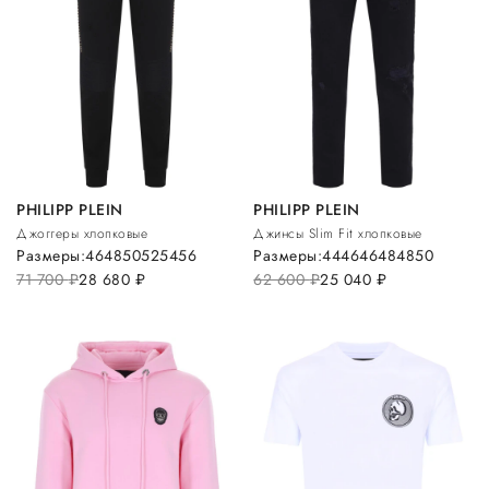
PHILIPP PLEIN
PHILIPP PLEIN
Джоггеры хлопковые
Джинсы Slim Fit хлопковые
Размеры:
46
48
50
52
54
56
Размеры:
44
46
46
48
48
50
71 700
руб.
28 680
руб.
62 600
руб.
25 040
руб.