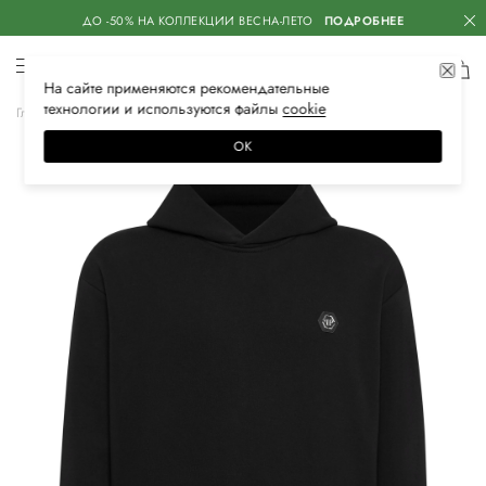
ДО -50% НА КОЛЛЕКЦИИ ВЕСНА-ЛЕТО
ПОДРОБНЕЕ
На сайте применяются
рекомендательные
технологии
и используются файлы
сооkiе
Главная
Мужская
Одежда
Толстовки
Худи
ОК
–60%