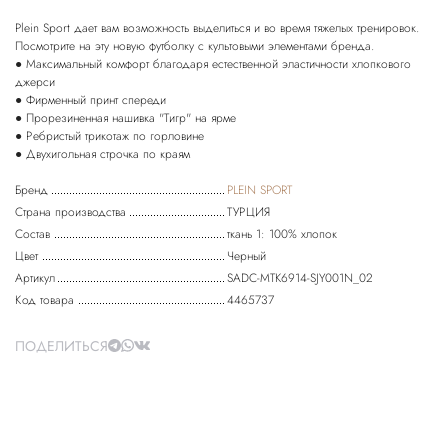
Plein Sport дает вам возможность выделиться и во время тяжелых тренировок.
Посмотрите на эту новую футболку с культовыми элементами бренда.
● Максимальный комфорт благодаря естественной эластичности хлопкового
джерси
● Фирменный принт спереди
● Прорезиненная нашивка "Тигр" на ярме
● Ребристый трикотаж по горловине
● Двухигольная строчка по краям
Бренд
PLEIN SPORT
Страна производства
ТУРЦИЯ
Состав
ткань 1: 100% хлопок
Цвет
Черный
Артикул
SADC-MTK6914-SJY001N_02
Код товара
4465737
ПОДЕЛИТЬСЯ