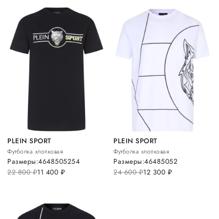
PLEIN SPORT
PLEIN SPORT
Футболка хлопковая
Футболка хлопковая
Размеры:
46
48
50
52
54
Размеры:
46
48
50
52
22 800
руб.
11 400
руб.
24 600
руб.
12 300
руб.