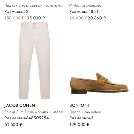
Пиджак с накладными карманами
Футболка хлопковая
Размеры:
52
Размеры:
48
54
150 000
руб.
105 000
руб.
29 800
руб.
20 860
руб.
JACOB COHEN
BONTONI
Брюки Slim Fit из модала и хлопка
Лоферы замшевые
Размеры:
46
48
50
52
54
Размеры:
43
51 500
руб.
129 000
руб.