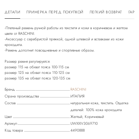
ДЕТАЛИ
ПРИМЕРКА ПЕРЕД ПОКУПКОЙ
ЛЕГКИЙ ВОЗВРАТ
ГАРА
-Плетеный ремень ручной работы из текстиля и кожи в коричневом и желтом
цвете от RASCHINI.
-Аксессуар с серебристой пряжкой, одной шлевкой и вставками из кожи
крокодила.
-Ремень дополнит повседневные и спортивные образы.
Размер ремня регулируется:
размер 115 на обхват пояса 100-115 см
размер 125 на обхват пояса 110-125 см
Бренд
RASCHINI
Страна производства
ИТАЛИЯ
Состав
натуральная кожа, текстиль. Отделка
деталей: 100% кожа крокодила
Цвет
Желтый, Коричневый
Артикул
UWXXIV3069710
Код товара
4490888