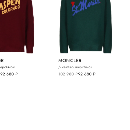
ER
MONCLER
ерстяной
Джемпер шерстяной
.
92 680
руб.
102 980
руб.
92 680
руб.