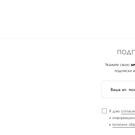
ПОДП
Укажите свою
эл
подписки и
Я даю
согласи
и информацион
в
политике обр