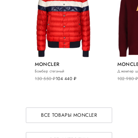
MONCLER
MONCL
Бомбер стеганый
Джемпер ш
130 550
руб.
104 440
руб.
102 980
руб
ВСЕ ТОВАРЫ MONCLER