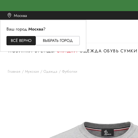
Москва
Ваш город
Москва
?
ЖЕНСКОЕ
МУЖСКОЕ
ДЕТСКОЕ
ВСЁ ВЕРНО
ВЫБРАТЬ ГОРОД
НОВИНКИ
БРЕНДЫ
СКИДКИ
ОДЕЖДА
ОБУВЬ
СУМКИ
Главная
Мужская
Одежда
Футболки