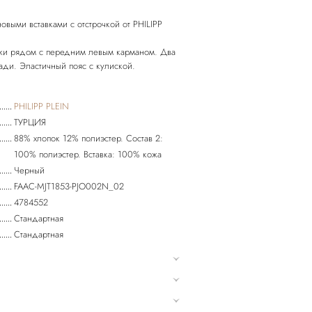
овыми вставками с отстрочкой от PHILIPP
ожи рядом с передним левым карманом. Два
ади. Эластичный пояс с кулиской.
PHILIPP PLEIN
ТУРЦИЯ
88% хлопок 12% полиэстер. Состав 2:
100% полиэстер. Вставка: 100% кожа
Черный
FAAC-MJT1853-PJO002N_02
4784552
Стандартная
Стандартная