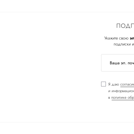
ПОДП
Укажите свою
эл
подписки и
Я даю
согласи
и информацион
в
политике обр