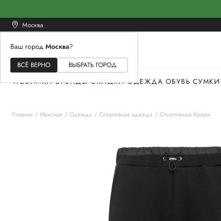
Москва
Ваш город
Москва
?
ЖЕНСКОЕ
МУЖСКОЕ
ДЕТСКОЕ
ВСЁ ВЕРНО
ВЫБРАТЬ ГОРОД
НОВИНКИ
БРЕНДЫ
СКИДКИ
ОДЕЖДА
ОБУВЬ
СУМКИ
Главная
Мужская
Одежда
Спортивная одежда
Спортивные брюки