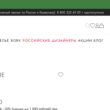
латный звонок по России и Казахстану):
8 800 333 49 29
/ круглосуточно
ЕЛЬЕ
BORK
РОССИЙСКИЕ ДИЗАЙНЕРЫ
АКЦИИ
БЛОГ
ЫЕ
й −10% (скидка до 1 500 рублей) при