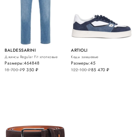
BALDESSARINI
ARTIOLI
Джинсы Regular Fit хлопковые
Кеды замшевые
Размеры:
46
48
48
Размеры:
45
18 700
руб.
9 350
руб.
122 100
руб.
85 470
руб.