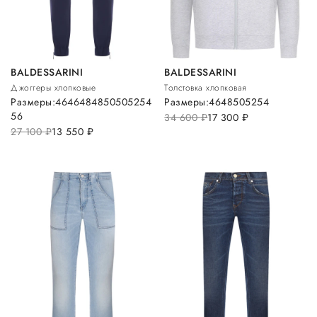
BALDESSARINI
BALDESSARINI
Джоггеры хлопковые
Толстовка хлопковая
Размеры:
46
46
48
48
50
50
52
54
Размеры:
46
48
50
52
54
56
34 600
руб.
17 300
руб.
27 100
руб.
13 550
руб.