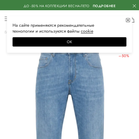
ДО -50% НА КОЛЛЕКЦИИ ВЕСНА-ЛЕТО
ПОДРОБНЕЕ
На сайте применяются
рекомендательные
технологии
и используются файлы
сооkiе
Главная
Мужская
Одежда
Джинсы
Прямые
ОК
ЛЕТНИЕ СКИДКИ
–50%