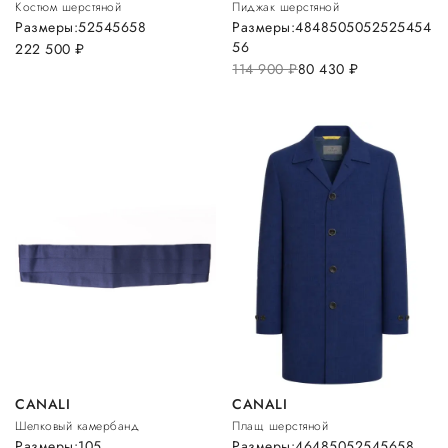
Костюм шерстяной
Пиджак шерстяной
Размеры:
52
54
56
58
Размеры:
48
48
50
50
52
52
54
54
56
222 500
руб.
114 900
руб.
80 430
руб.
CANALI
CANALI
Шелковый камербанд
Плащ шерстяной
Размеры:
105
Размеры:
46
48
50
52
54
56
58