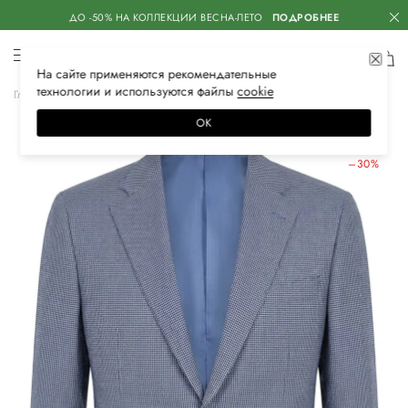
ДО -50% НА КОЛЛЕКЦИИ ВЕСНА-ЛЕТО
ПОДРОБНЕЕ
На сайте применяются
рекомендательные
технологии
и используются файлы
сооkiе
Главная
Мужская
Одежда
Пиджаки
Классические
ОК
ЛЕТНИЕ СКИДКИ
–30%