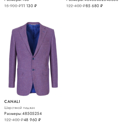
15 900
руб.
11 130
руб.
122 400
руб.
85 680
руб.
CANALI
Шерстяной пиджак
Размеры:
48
50
52
54
122 400
руб.
48 960
руб.