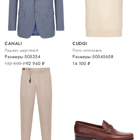
CANALI
CUDGI
Пиджак шерстяной
Поло хлопковое
Размеры:
50
52
54
Размеры:
50
54
56
58
132 800
руб.
92 960
руб.
14 100
руб.