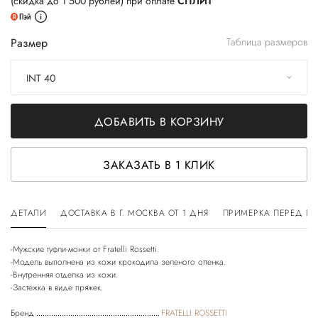
(скидка до 1 500 рублей) при оплате
СПЛИТ
Размер
Таблица размеров
INT 40
ДОБАВИТЬ В КОРЗИНУ
ЗАКАЗАТЬ В 1 КЛИК
ДЕТАЛИ
ДОСТАВКА В Г. МОСКВА ОТ 1 ДНЯ
ПРИМЕРКА ПЕРЕД П
-Мужские туфли-монки от Fratelli Rossetti.
-Модель выполнена из кожи крокодила зеленого оттенка.
-Внутренняя отделка из кожи.
-Застежка в виде пряжек.
Бренд
FRATELLI ROSSETTI