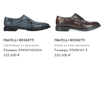
FRATELLI ROSSETTI
FRATELLI ROSSETTI
Туфли-монки из крокодила
Монки из кожи крокодила
Размеры:
39
40
41
42
43
44
Размеры:
39
40
41
41.5
325 600
руб.
325 600
руб.