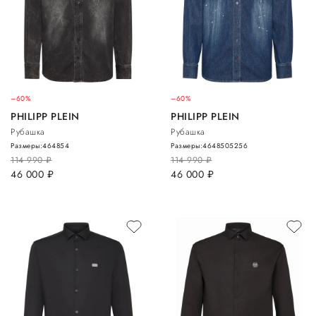
–60%
–60%
PHILIPP PLEIN
PHILIPP PLEIN
Рубашка
Рубашка
Размеры:
46
48
54
Размеры:
46
48
50
52
56
114 990
руб.
114 990
руб.
46 000
руб.
46 000
руб.