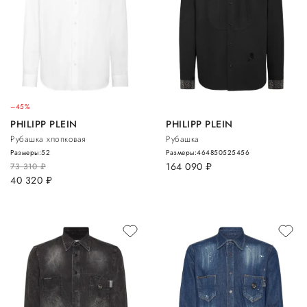
–45%
PHILIPP PLEIN
PHILIPP PLEIN
Рубашка хлопковая
Рубашка
Размеры:
52
Размеры:
46
48
50
52
54
56
164 090
руб.
73 310
руб.
40 320
руб.