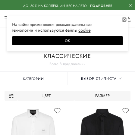
ДО -50% НА КОЛЛЕКЦИИ ВЕСНА-ЛЕТО
ПОДРОБНЕЕ
На сайте применяются
рекомендательные
технологии
и используются файлы
сооkiе
ЖЕНСКОЕ
МУЖСКОЕ
ДЕТСКОЕ
ОК
Главная
Мужские бренды
PHILIPP PLEIN
Одежда
Рубашки
КЛАССИЧЕСКИЕ
Всего 8 предложений
ВЫБОР СТИЛИСТА
КАТЕГОРИИ
ЦВЕТ
РАЗМЕР