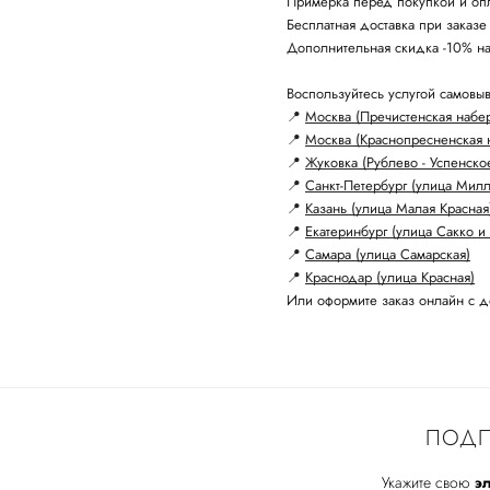
Примерка перед покупкой и опл
Бесплатная доставка при заказе
Дополнительная скидка -10% н
Воспользуйтесь услугой самовыв
📍
Москва (Пречистенская набе
📍
Москва (Краснопресненская 
📍
Жуковка (Рублево - Успенско
📍
Санкт-Петербург (улица Мил
📍
Казань (улица Малая Красная
📍
Екатеринбург (улица Сакко и 
📍
Самара (улица Самарская)
📍
Краснодар (улица Красная)
Или оформите заказ онлайн с д
ПОДП
Укажите свою
эл