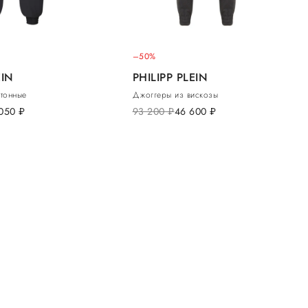
–50%
EIN
PHILIPP PLEIN
тонные
Джоггеры из вискозы
 050
руб.
93 200
руб.
46 600
руб.