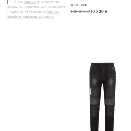
Я даю
согласие
на направление
Джоггеры
рекламных и информационных рассылок.
102 070
руб.
40 830
руб.
Подробнее об обработке в
политике
обработки персональных данных