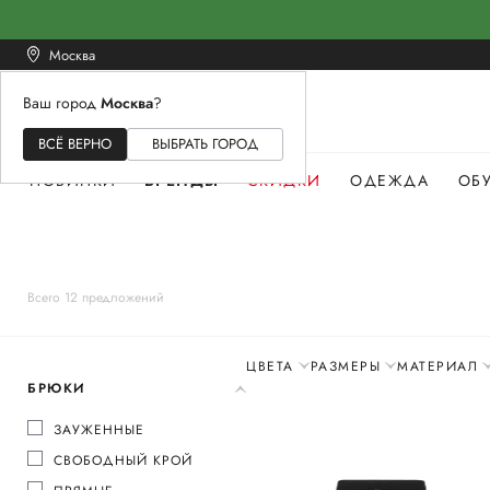
Москва
Ваш город
Москва
?
ЖЕНСКОЕ
МУЖСКОЕ
ДЕТСКОЕ
ВСЁ ВЕРНО
ВЫБРАТЬ ГОРОД
НОВИНКИ
БРЕНДЫ
СКИДКИ
ОДЕЖДА
ОБ
Всего 12 предложений
ЦВЕТА
РАЗМЕРЫ
МАТЕРИАЛ
БРЮКИ
ЗАУЖЕННЫЕ
СВОБОДНЫЙ КРОЙ