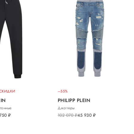
 СКИДКИ
–55%
EIN
PHILIPP PLEIN
тонные
Джоггеры
 750
руб.
102 070
руб.
45 930
руб.