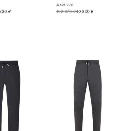
Джоггеры
 830
руб.
102 070
руб.
40 830
руб.