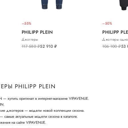
–55%
–50%
PHILIPP PLEIN
PHILIPP PL
Джоггеры
Джоггеры одно
117 580
руб.
52 910
руб.
106 100
руб.
53
РЫ PHILIPP PLEIN
N — купить оригинал в интернет-магазине VIPAVENUE.
IN.
кие джоггеров — модели новой коллекции сезона.
— самые актуальные модели сезона в каталоге.
жения на сайте VIPAVENUE.