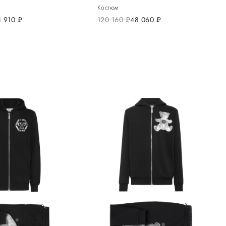
Костюм
4 910
руб.
120 160
руб.
48 060
руб.