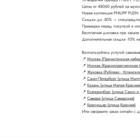
Цены от 48060 рублей на мужс
Новая коллекция PHILIPP PLEIN 
Скидки до -50% — спецпредло
Примерка перед покупкой и опл
Бесплатная доставка при заказе
Дополнительная скидка -10% н
Воспользуйтесь услугой самовыв
📍
Москва (Пречистенская набе
📍
Москва (Краснопресненская 
📍
Жуковка (Рублево - Успенско
📍
Санкт-Петербург (улица Мил
📍
Казань (улица Малая Красная
📍
Екатеринбург (улица Сакко и 
📍
Самара (улица Самарская)
📍
Краснодар (улица Красная)
Или оформите заказ онлайн с д