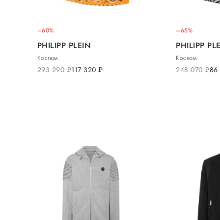
–60%
–65%
PHILIPP PLEIN
PHILIPP PL
Костюм
Костюм
293 290
руб.
117 320
руб.
248 070
руб.
86