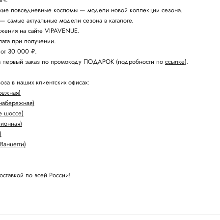
кие повседневные костюмы — модели новой коллекции сезона.
— самые актуальные модели сезона в каталоге.
жения на сайте VIPAVENUE.
ата при получении.
 от 30 000 ₽.
а первый заказ по промокоду ПОДАРОК (подробности по
ссылке
).
оза в наших клиентских офисах:
режная)
набережная)
е шоссе)
лионная)
)
Ванцетти)
оставкой по всей России!