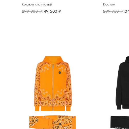
Костюм хлопковый
Костюм
299 000
руб.
149 500
руб.
299 750
руб.
10