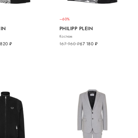
–60%
EIN
PHILIPP PLEIN
Костюм
 820
руб.
167 960
руб.
67 180
руб.