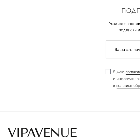
ПОДП
Укажите свою
эл
подписки и
Я даю
согласи
и информацион
в
политике обр