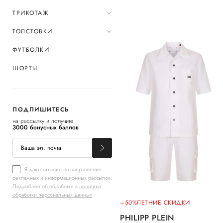
ТРИКОТАЖ
ТОЛСТОВКИ
ФУТБОЛКИ
ШОРТЫ
ПОДПИШИТЕСЬ
на рассылку и получите
3000 бонусных баллов
Я даю
согласие
на направление
рекламных и информационных рассылок.
Подробнее об обработке в
политике
обработки персональных данных
–50%
ЛЕТНИЕ СКИДКИ
PHILIPP PLEIN