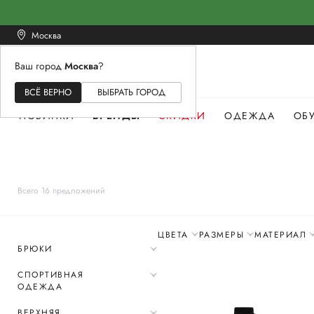
Москва
Ваш город
Москва
?
ЖЕНСКОЕ
МУЖСКОЕ
ДЕТСКОЕ
ВСЁ ВЕРНО
ВЫБРАТЬ ГОРОД
НОВИНКИ
БРЕНДЫ
СКИДКИ
ОДЕЖДА
ОБ
Всего 16 предложений
ЦВЕТА
РАЗМЕРЫ
МАТЕРИАЛ
БРЮКИ
СПОРТИВНАЯ
ОДЕЖДА
ВЕРХНЯЯ