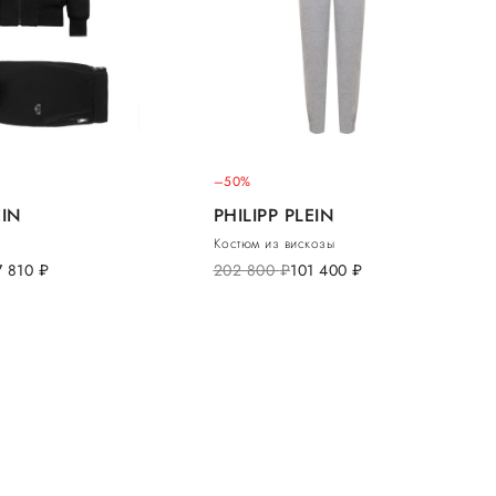
–50%
EIN
PHILIPP PLEIN
Костюм из вискозы
7 810
руб.
202 800
руб.
101 400
руб.