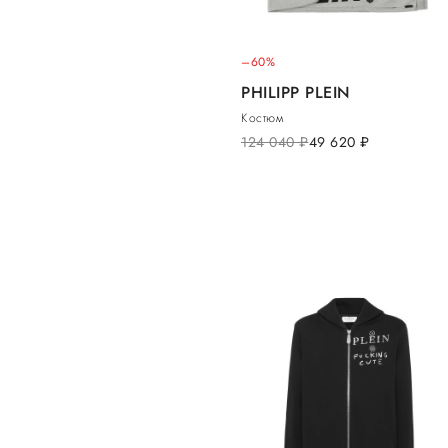
–60%
PHILIPP PLEIN
Костюм
124 040
руб.
49 620
руб.