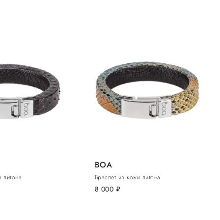
BOA
и питона
Браслет из кожи питона
8 000
руб.