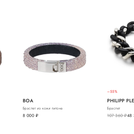
–55%
BOA
PHILIPP PL
Браслет из кожи питона
Браслет
8 000
руб.
107 360
руб.
48