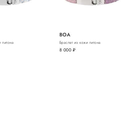
BOA
и питона
Браслет из кожи питона
8 000
руб.