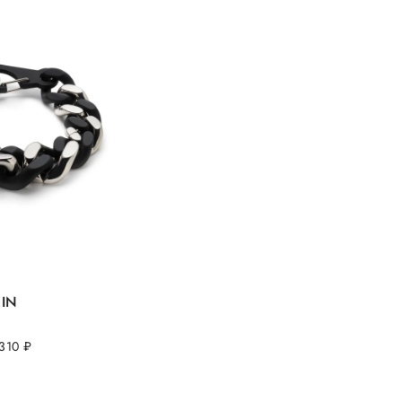
EIN
 310
руб.