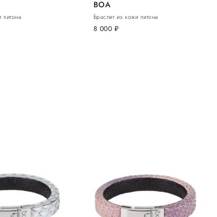
BOA
и питона
Браслет из кожи питона
8 000
руб.