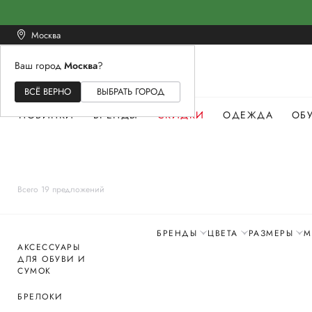
Москва
Ваш город
Москва
?
ЖЕНСКОЕ
МУЖСКОЕ
ДЕТСКОЕ
ВСЁ ВЕРНО
ВЫБРАТЬ ГОРОД
НОВИНКИ
БРЕНДЫ
СКИДКИ
ОДЕЖДА
ОБ
Всего 19 предложений
БРЕНДЫ
ЦВЕТА
РАЗМЕРЫ
М
АКСЕССУАРЫ
ДЛЯ ОБУВИ И
СУМОК
БРЕЛОКИ