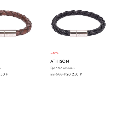
–10%
ATHISON
й
Браслет кожаный
250
руб.
22 500
руб.
20 250
руб.