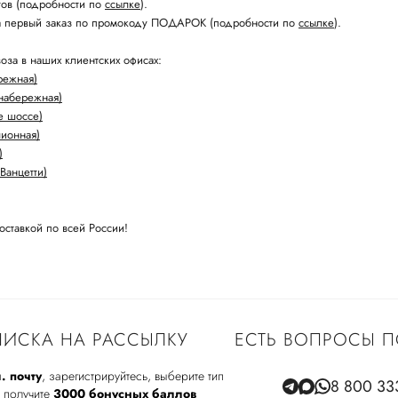
стов (подробности по
ссылке
).
а первый заказ по промокоду ПОДАРОК (подробности по
ссылке
).
оза в наших клиентских офисах:
режная)
набережная)
е шоссе)
лионная)
)
Ванцетти)
оставкой по всей России!
ИСКА НА РАССЫЛКУ
ЕСТЬ ВОПРОСЫ П
. почту
, зарегистрируйтесь, выберите тип
8 800 33
 получите
3000 бонусных баллов