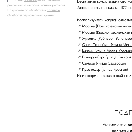
Я даю
согласие
на направление
Бесплатная консультация стили
рекламных и информационных рассылок.
Дополнительная скидка -10% н
Подробнее об обработке в
политике
обработки персональных данных
Воспользуйтесь услугой самовыв
📍
Москва (Пречистенская набе
📍
Москва (Краснопресненская 
📍
Жуковка (Рублево - Успенско
📍
Санкт-Петербург (улица Мил
📍
Казань (улица Малая Красная
📍
Екатеринбург (улица Сакко и 
📍
Самара (улица Самарская)
📍
Краснодар (улица Красная)
Или оформите заказ онлайн с д
ПОДП
Укажите свою
эл
подписки и