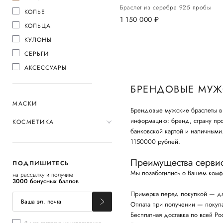
Браслет из серебра 925 пробы
КОЛЬЕ
1 150 000
руб.
КОЛЬЦА
КУЛОНЫ
СЕРЬГИ
АКСЕССУАРЫ
БРЕНДОВЫЕ МУЖ
МАСКИ
Брендовые мужские браслеты в 
информацию: бренд, страну про
КОСМЕТИКА
банковской картой и наличным
1150000 рублей.
Преимущества серви
ПОДПИШИТЕСЬ
Мы позаботились о Вашем комф
на рассылку и получите
3000 бонусных баллов
Примерка перед покупкой — да
Оплата при получении — покупай
Бесплатная доставка по всей Ро