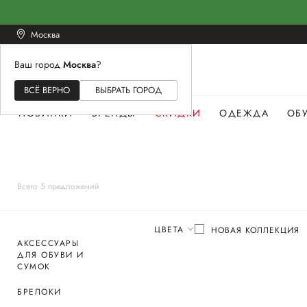
Москва
Ваш город
Москва
?
ЖЕНСКОЕ
МУЖСКОЕ
ДЕТСКОЕ
ВСЁ ВЕРНО
ВЫБРАТЬ ГОРОД
НОВИНКИ
БРЕНДЫ
СКИДКИ
ОДЕЖДА
ОБ
Всего 5 предложений
ЦВЕТА
НОВАЯ КОЛЛЕКЦИЯ
АКСЕССУАРЫ
ДЛЯ ОБУВИ И
СУМОК
БРЕЛОКИ