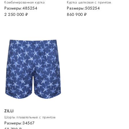
Комбинированная куртка
Куртка шелковая с принтом
Размеры:
48
52
54
Размеры:
50
52
54
2 250 000
руб.
860 900
руб.
ZILLI
Шорты плавательные с принтом
Размеры:
3
4
5
6
7