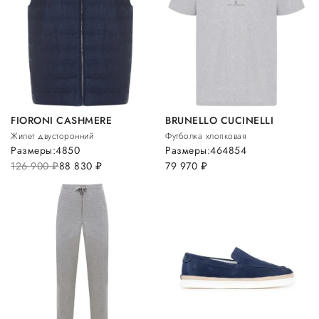
FIORONI CASHMERE
BRUNELLO CUCINELLI
Жилет двусторонний
Футболка хлопковая
Размеры:
48
50
Размеры:
46
48
54
126 900
руб.
88 830
руб.
79 970
руб.