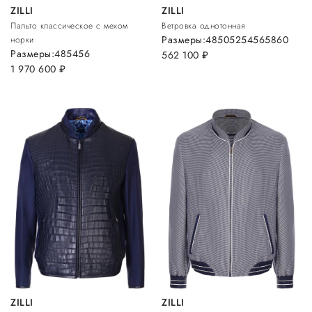
ZILLI
ZILLI
Пальто классическое с мехом
Ветровка однотонная
Размеры:
48
50
52
54
56
58
60
норки
Размеры:
48
54
56
562 100
руб.
1 970 600
руб.
ZILLI
ZILLI