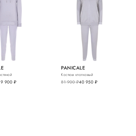
LE
PANICALE
стяной
Костюм хлопковый
39 900
руб.
81 900
руб.
40 950
руб.