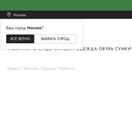
Москва
Ваш город
Москва
?
ЖЕНСКОЕ
МУЖСКОЕ
ДЕТСКОЕ
ВСЁ ВЕРНО
ВЫБРАТЬ ГОРОД
НОВИНКИ
БРЕНДЫ
СКИДКИ
ОДЕЖДА
ОБУВЬ
СУМКИ
Главная
Женская
Одежда
Футболки