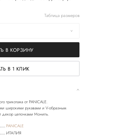
Таблица размеров
Ь В КОРЗИНУ
ТЬ В 1 КЛИК
ого трикотажа от PANICALE.
ими широкими рукавами и V-образным
PANICALE
ИТАЛИЯ