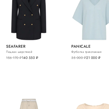
SEAFARER
PANICALE
Пиджак шерстяной
Футболка трикотажная
156 170
руб.
140 550
руб.
35 000
руб.
21 000
руб.