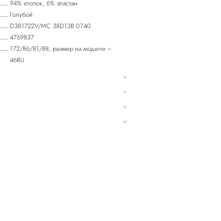
94% хлопок, 6% эластан
Голубой
D381722V/MC 38D13B 0740
4769837
172/86/81/88, размер на модели –
46RU