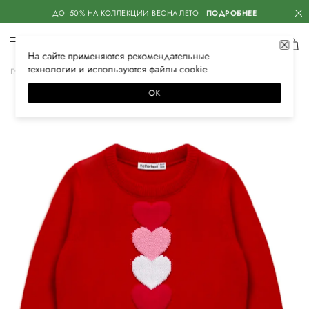
ДО -50% НА КОЛЛЕКЦИИ ВЕСНА-ЛЕТО
ПОДРОБНЕЕ
На сайте применяются
рекомендательные
технологии
и используются файлы
сооkiе
Главная
Детское
Одежда для девочек
Трикотаж
ОК