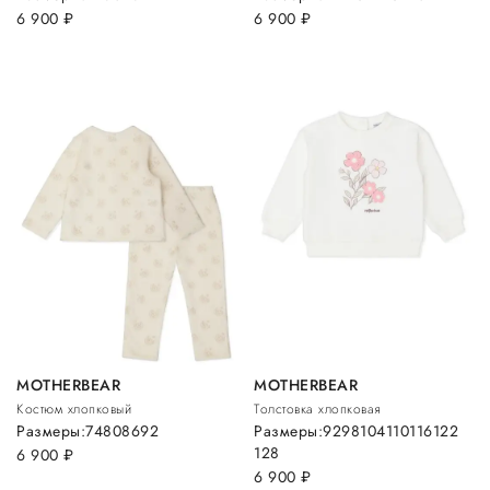
6 900
руб.
6 900
руб.
MOTHERBEAR
MOTHERBEAR
Костюм хлопковый
Толстовка хлопковая
Размеры:
74
80
86
92
Размеры:
92
98
104
110
116
122
128
6 900
руб.
6 900
руб.