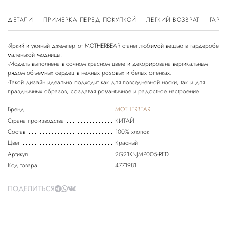
ДЕТАЛИ
ПРИМЕРКА ПЕРЕД ПОКУПКОЙ
ЛЕГКИЙ ВОЗВРАТ
ГАРА
-Яркий и уютный джемпер от MOTHERBEAR станет любимой вещью в гардеробе
маленькой модницы.
-Модель выполнена в сочном красном цвете и декорирована вертикальным
рядом объемных сердец в нежных розовых и белых оттенках.
-Такой дизайн идеально подходит как для повседневной носки, так и для
Бренд
MOTHERBEAR
Страна производства
КИТАЙ
Состав
100% хлопок
Цвет
Красный
Артикул
2G21KNJMP005-RED
Код товара
4771981
ПОДЕЛИТЬСЯ