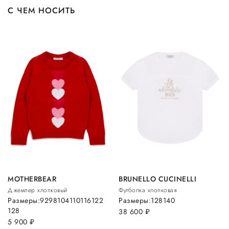
С ЧЕМ НОСИТЬ
MOTHERBEAR
BRUNELLO CUCINELLI
Джемпер хлопковый
Футболка хлопковая
Размеры:
92
98
104
110
116
122
Размеры:
128
140
128
38 600
руб.
5 900
руб.