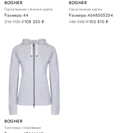
BOGNER
BOGNER
Горнолыжная стеганая куртка
Горнолыжная куртка
Размеры:
44
Размеры:
46
48
50
52
54
216 700
руб.
108 350
руб.
148 300
руб.
103 810
руб.
BOGNER
Толстовка спортивная