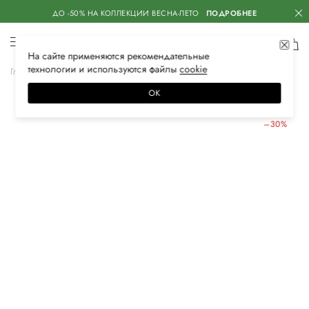
ДО -50% НА КОЛЛЕКЦИИ ВЕСНА-ЛЕТО
ПОДРОБНЕЕ
На сайте применяются
рекомендательные
технологии
и используются файлы
сооkiе
Главная
Женская
Обувь
Кеды
ОК
ЛЕТНИЕ СКИДКИ
–30%