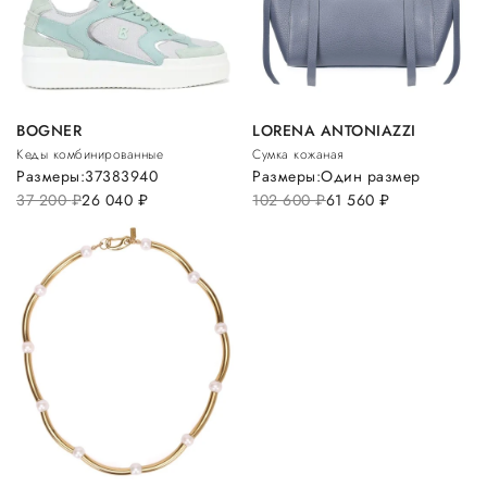
BOGNER
LORENA ANTONIAZZI
Кеды комбинированные
Сумка кожаная
Размеры:
37
38
39
40
Размеры:
Один размер
37 200
руб.
26 040
руб.
102 600
руб.
61 560
руб.