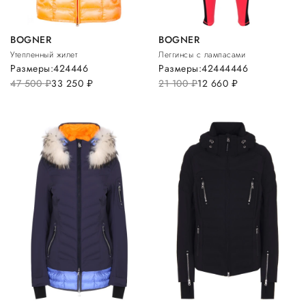
BOGNER
BOGNER
Утепленный жилет
Леггинсы с лампасами
Размеры:
42
44
46
Размеры:
42
44
44
46
47 500
руб.
33 250
руб.
21 100
руб.
12 660
руб.