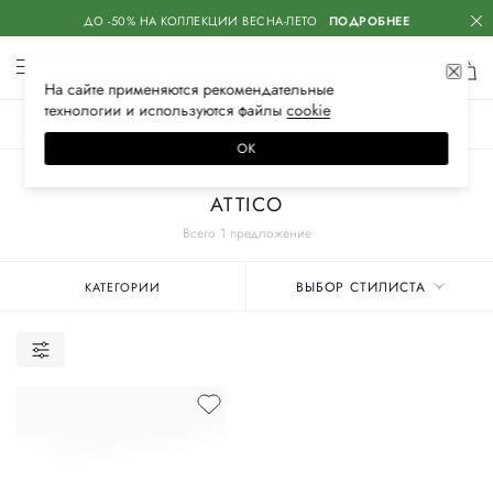
ДО -50% НА КОЛЛЕКЦИИ ВЕСНА-ЛЕТО
ПОДРОБНЕЕ
На сайте применяются
рекомендательные
технологии
и используются файлы
сооkiе
ЖЕНСКОЕ
МУЖСКОЕ
ДЕТСКОЕ
ОК
Главная
Женские бренды
ATTICO
Всего 1 предложение
ВЫБОР СТИЛИСТА
КАТЕГОРИИ