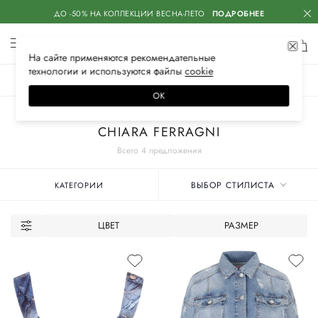
ДО -50% НА КОЛЛЕКЦИИ ВЕСНА-ЛЕТО
ПОДРОБНЕЕ
На сайте применяются
рекомендательные
технологии
и используются файлы
сооkiе
ЖЕНСКОЕ
МУЖСКОЕ
ДЕТСКОЕ
ОК
Главная
Женские бренды
CHIARA FERRAGNI
Всего 4 предложения
ВЫБОР СТИЛИСТА
КАТЕГОРИИ
ЦВЕТ
РАЗМЕР