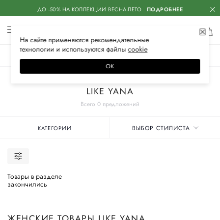
ДО -50% НА КОЛЛЕКЦИИ ВЕСНА-ЛЕТО
ПОДРОБНЕЕ
На сайте применяются
рекомендательные
технологии
и используются файлы
сооkiе
ЖЕНСКОЕ
МУЖСКОЕ
ДЕТСКОЕ
ОК
Главная
Женские бренды
LIKE YANA
Всего 0 предложений
ВЫБОР СТИЛИСТА
КАТЕГОРИИ
Товары в разделе
закончились
ЖЕНСКИЕ ТОВАРЫ LIKE YANA