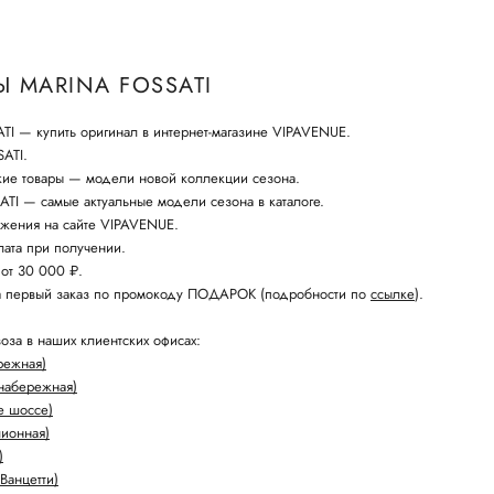
 MARINA FOSSATI
I — купить оригинал в интернет-магазине VIPAVENUE.
ATI.
кие товары — модели новой коллекции сезона.
I — самые актуальные модели сезона в каталоге.
жения на сайте VIPAVENUE.
ата при получении.
 от 30 000 ₽.
а первый заказ по промокоду ПОДАРОК (подробности по
ссылке
).
оза в наших клиентских офисах:
режная)
набережная)
е шоссе)
лионная)
)
Ванцетти)