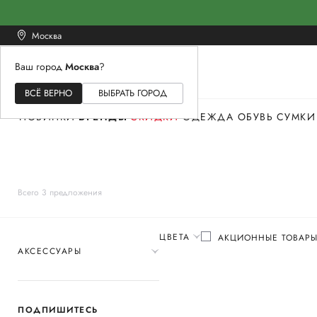
Москва
Ваш город
Москва
?
ЖЕНСКОЕ
МУЖСКОЕ
ДЕТСКОЕ
ВСЁ ВЕРНО
ВЫБРАТЬ ГОРОД
НОВИНКИ
БРЕНДЫ
СКИДКИ
ОДЕЖДА
ОБУВЬ
СУМКИ
Всего 3 предложения
ЦВЕТА
АКЦИОННЫЕ ТОВАР
АКСЕССУАРЫ
ПОДПИШИТЕСЬ