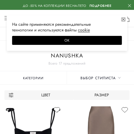
ДО -50% НА КОЛЛЕКЦИИ ВЕСНА-ЛЕТО
ПОДРОБНЕЕ
На сайте применяются
рекомендательные
технологии
и используются файлы
сооkiе
ЖЕНСКОЕ
МУЖСКОЕ
ДЕТСКОЕ
ОК
Главная
Женские бренды
NANUSHKA
Всего 17 предложений
ВЫБОР СТИЛИСТА
КАТЕГОРИИ
ЦВЕТ
РАЗМЕР