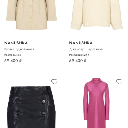
NANUSHKA
NANUSHKA
Куртка однотонная
Джемпер шерстяной
Размеры:
44
Размеры:
42
44
69 400
руб.
59 400
руб.