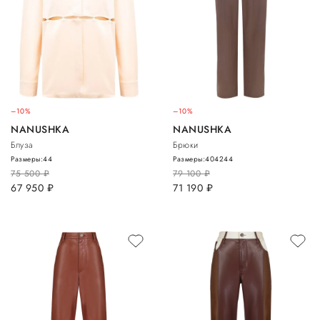
–10%
–10%
NANUSHKA
NANUSHKA
Блуза
Брюки
Размеры:
44
Размеры:
40
42
44
75 500
руб.
79 100
руб.
67 950
руб.
71 190
руб.