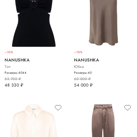
–10%
–10%
NANUSHKA
NANUSHKA
Топ
Юбка
Размеры:
40
44
Размеры:
40
53 700
руб.
60 000
руб.
48 330
руб.
54 000
руб.