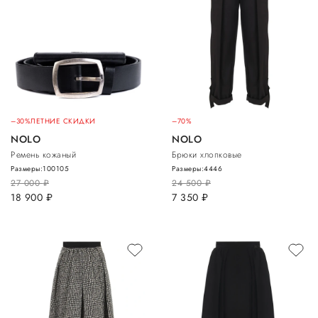
–30%
ЛЕТНИЕ СКИДКИ
–70%
NOLO
NOLO
Ремень кожаный
Брюки хлопковые
Размеры:
100
105
Размеры:
44
46
27 000
руб.
24 500
руб.
18 900
руб.
7 350
руб.