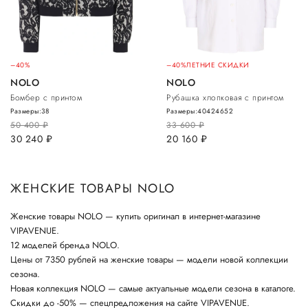
–40%
–40%
ЛЕТНИЕ СКИДКИ
NOLO
NOLO
Бомбер с принтом
Рубашка хлопковая с принтом
Размеры:
38
Размеры:
40
42
46
52
50 400
руб.
33 600
руб.
30 240
руб.
20 160
руб.
ЖЕНСКИЕ ТОВАРЫ NOLO
Женские товары NOLO — купить оригинал в интернет-магазине
VIPAVENUE.
12 моделей бренда NOLO.
Цены от 7350 рублей на женские товары — модели новой коллекции
сезона.
Новая коллекция NOLO — самые актуальные модели сезона в каталоге.
Скидки до -50% — спецпредложения на сайте VIPAVENUE.