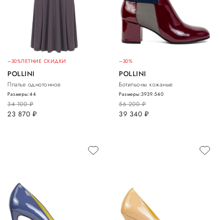
–30%
ЛЕТНИЕ СКИДКИ
–30%
POLLINI
POLLINI
Платье однотонное
Ботильоны кожаные
Размеры:
44
Размеры:
39
39.5
40
34 100
руб.
56 200
руб.
23 870
руб.
39 340
руб.