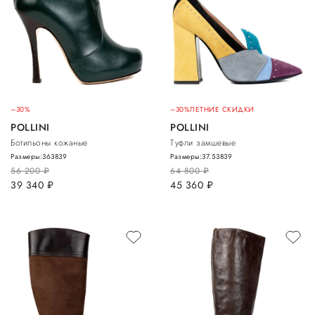
–30%
–30%
ЛЕТНИЕ СКИДКИ
POLLINI
POLLINI
Ботильоны кожаные
Туфли замшевые
Размеры:
36
38
39
Размеры:
37.5
38
39
56 200
руб.
64 800
руб.
39 340
руб.
45 360
руб.