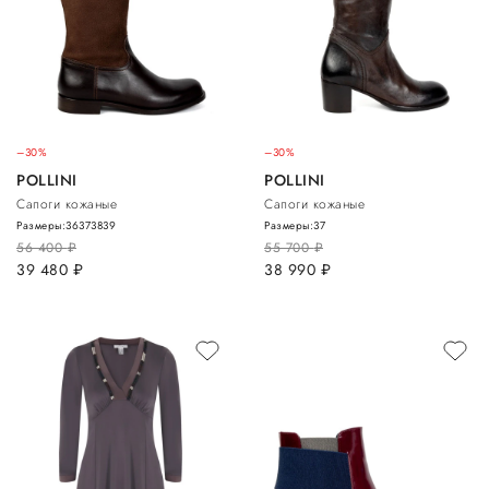
–30%
–30%
POLLINI
POLLINI
Сапоги кожаные
Сапоги кожаные
Размеры:
36
37
38
39
Размеры:
37
56 400
руб.
55 700
руб.
39 480
руб.
38 990
руб.