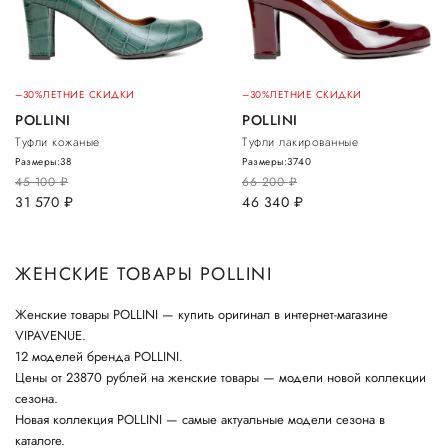
–30%
ЛЕТНИЕ СКИДКИ
–30%
ЛЕТНИЕ СКИДКИ
POLLINI
POLLINI
Туфли кожаные
Туфли лакированные
Размеры:
38
Размеры:
37
40
45 100
руб.
66 200
руб.
31 570
руб.
46 340
руб.
ЖЕНСКИЕ ТОВАРЫ POLLINI
Женские товары POLLINI — купить оригинал в интернет-магазине
VIPAVENUE.
12 моделей бренда POLLINI.
Цены от 23870 рублей на женские товары — модели новой коллекции
сезона.
Новая коллекция POLLINI — самые актуальные модели сезона в
каталоге.