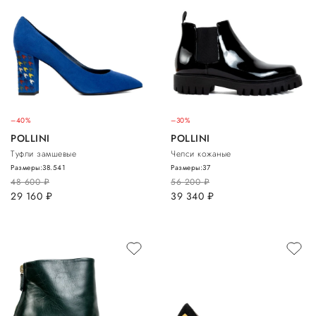
–40%
–30%
POLLINI
POLLINI
Туфли замшевые
Челси кожаные
Размеры:
38.5
41
Размеры:
37
48 600
руб.
56 200
руб.
29 160
руб.
39 340
руб.