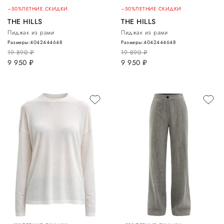
–50%
ЛЕТНИЕ СКИДКИ
–50%
ЛЕТНИЕ СКИДКИ
THE HILLS
THE HILLS
Пиджак из рами
Пиджак из рами
Размеры:
40
42
44
46
48
Размеры:
40
42
44
46
48
19 890
руб.
19 890
руб.
9 950
руб.
9 950
руб.