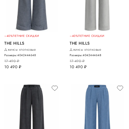
–40%
ЛЕТНИЕ СКИДКИ
–40%
ЛЕТНИЕ СКИДКИ
THE HILLS
THE HILLS
Джинсы хлопковые
Джинсы хлопковые
Размеры:
40
42
44
46
48
Размеры:
40
42
44
46
48
17 490
руб.
17 490
руб.
10 490
руб.
10 490
руб.