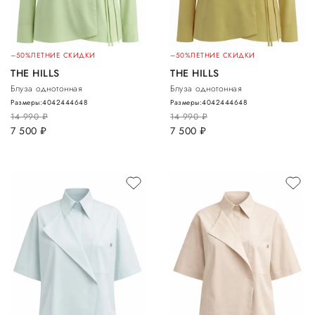
–50%
ЛЕТНИЕ СКИДКИ
–50%
ЛЕТНИЕ СКИДКИ
THE HILLS
THE HILLS
Блуза однотонная
Блуза однотонная
Размеры:
40
42
44
46
48
Размеры:
40
42
44
46
48
14 990
руб.
14 990
руб.
7 500
руб.
7 500
руб.