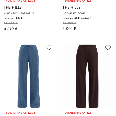
–40%
ЛЕТНИЕ СКИДКИ
–50%
ЛЕТНИЕ СКИДКИ
THE HILLS
THE HILLS
Джемпер хлопковый
Брюки из рами
Размеры:
40
44
Размеры:
40
42
44
46
48
10 990
руб.
15 990
руб.
6 590
руб.
8 000
руб.
–50%
ЛЕТНИЕ СКИДКИ
–20%
ЛЕТНИЕ СКИДКИ