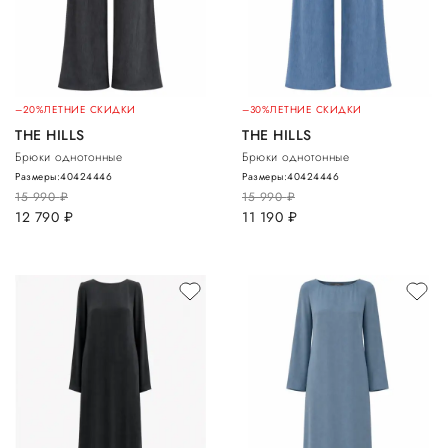
–20%
ЛЕТНИЕ СКИДКИ
–30%
ЛЕТНИЕ СКИДКИ
THE HILLS
THE HILLS
Брюки однотонные
Брюки однотонные
Размеры:
40
42
44
46
Размеры:
40
42
44
46
15 990
руб.
15 990
руб.
12 790
руб.
11 190
руб.