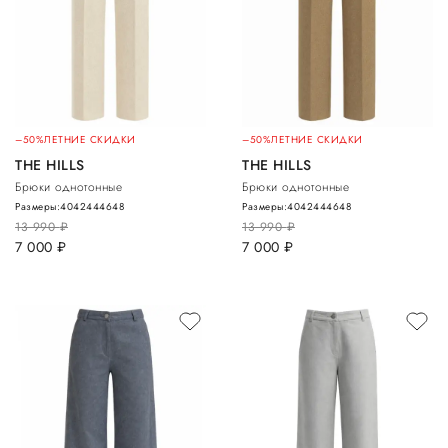
–50%
ЛЕТНИЕ СКИДКИ
–50%
ЛЕТНИЕ СКИДКИ
THE HILLS
THE HILLS
Брюки однотонные
Брюки однотонные
Размеры:
40
42
44
46
48
Размеры:
40
42
44
46
48
13 990
руб.
13 990
руб.
7 000
руб.
7 000
руб.