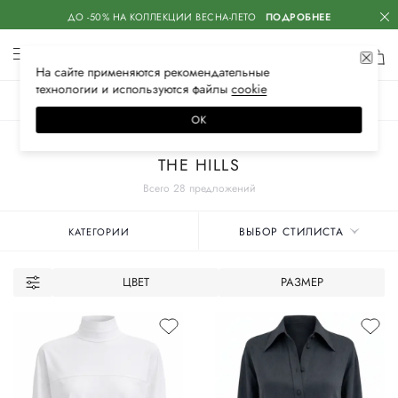
ДО -50% НА КОЛЛЕКЦИИ ВЕСНА-ЛЕТО
ПОДРОБНЕЕ
На сайте применяются
рекомендательные
технологии
и используются файлы
сооkiе
ЖЕНСКОЕ
МУЖСКОЕ
ДЕТСКОЕ
ОК
Главная
Женские бренды
THE HILLS
Всего 28 предложений
ВЫБОР СТИЛИСТА
КАТЕГОРИИ
ЦВЕТ
РАЗМЕР