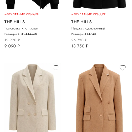
–30%
ЛЕТНИЕ СКИДКИ
–30%
ЛЕТНИЕ СКИДКИ
THE HILLS
THE HILLS
Толстовка хлопковая
Пиджак однотонный
Размеры:
40
42
44
46
48
Размеры:
44
46
48
12 990
руб.
26 790
руб.
9 090
руб.
18 750
руб.