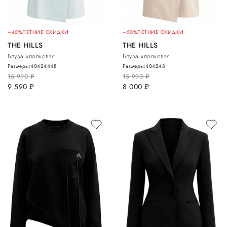
–40%
ЛЕТНИЕ СКИДКИ
–50%
ЛЕТНИЕ СКИДКИ
THE HILLS
THE HILLS
Блуза хлопковая
Блуза хлопковая
Размеры:
40
42
44
48
Размеры:
40
42
48
15 990
руб.
15 990
руб.
9 590
руб.
8 000
руб.