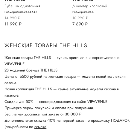
Рубашка однотонная
Джемпер хлопковый
Размеры:
40
42
44
46
48
Размеры:
40
44
14 990
руб.
10 990
руб.
11 990
руб.
7 690
руб.
ЖЕНСКИЕ ТОВАРЫ THE HILLS
Женские товары THE HILLS — купить оригинал в интернет-магазине
VIPAVENUE.
28 моделей бренда THE HILLS.
Цены от 6500 рублей на женские товары — модели новой коллекции
сезона.
Новая коллекция THE HILLS — самые актуальные модели сезона в
каталоге.
Скидки до -50% — спецпредложения на сайте VIPAVENUE.
Примерка перед покупкой и оплата при получении.
Бесплатная доставка при заказе от 30 000 ₽.
Дополнительная скидка -10% на первый заказ по промокоду ПОДАРОК
(подробности по
ссылке
).