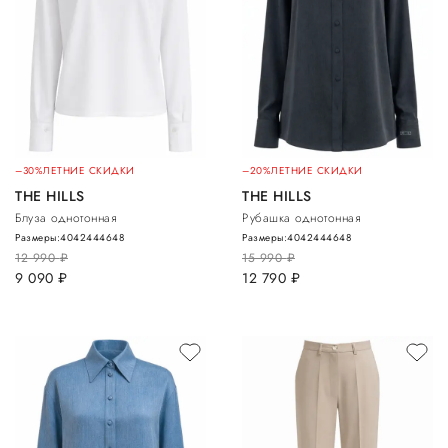
–30%
ЛЕТНИЕ СКИДКИ
–20%
ЛЕТНИЕ СКИДКИ
THE HILLS
THE HILLS
Блуза однотонная
Рубашка однотонная
Размеры:
40
42
44
46
48
Размеры:
40
42
44
46
48
12 990
руб.
15 990
руб.
9 090
руб.
12 790
руб.