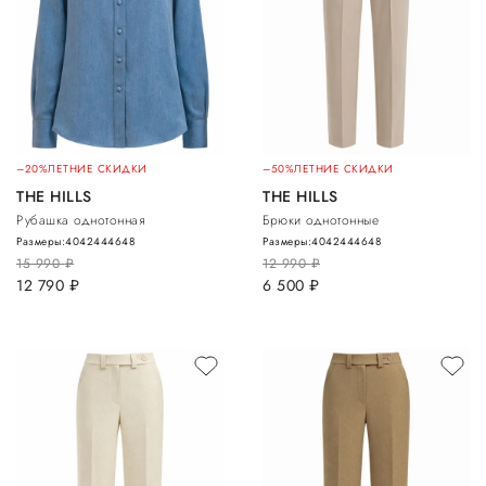
–20%
ЛЕТНИЕ СКИДКИ
–50%
ЛЕТНИЕ СКИДКИ
THE HILLS
THE HILLS
Рубашка однотонная
Брюки однотонные
Размеры:
40
42
44
46
48
Размеры:
40
42
44
46
48
15 990
руб.
12 990
руб.
12 790
руб.
6 500
руб.