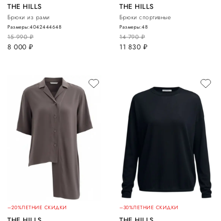
THE HILLS
THE HILLS
Брюки из рами
Брюки спортивные
Размеры:
40
42
44
46
48
Размеры:
48
15 990
руб.
14 790
руб.
8 000
руб.
11 830
руб.
–20%
ЛЕТНИЕ СКИДКИ
–30%
ЛЕТНИЕ СКИДКИ
THE HILLS
THE HILLS