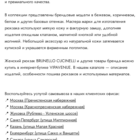
и премиального качества.
В коллекции представлены брендовые модели в бежевом, коричневом,
белом и других базовых оттенках. Мастера марки для изготовления
рюкзака используют мягкую кожу и фактурную замшу, дополняя
изделия откидным клапаном, магнитной кнопкой или удобной
молнией. Небольшой аксессуар из натуральной кожи затягивается
кулиской и украшается фирменным логотипом.
Женский рюкзак BRUNELLO CUCINELLI и другие товары бренда можно
купить в интернет-бутике VIPAVENUE. В нашем каталоге — описание
изделий, особенности пошива рюкзаков и используемых материалов.
Воспользуйтесь услугой самовывоза в наших клиентских офисах:
📍
Москва (Пречистенская набережная)
📍
Москва (Краснопресненская набережная)
📍
Жуковка (Рублево - Успенское шоссе)
📍
Санкт-Петербург (улица Миллионная)
📍
Казань (улица Малая Красная)
📍
Екатеринбург (улица Сакко и Ванцетти)
📍
Самара (улица Самарская)