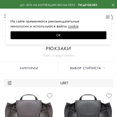
ДО -50% НА КОЛЛЕКЦИИ ВЕСНА-ЛЕТО
ПОДРОБНЕЕ
На сайте применяются
рекомендательные
технологии
и используются файлы
сооkiе
ЖЕНСКОЕ
МУЖСКОЕ
ДЕТСКОЕ
ОК
Главная
Женские бренды
BRUNELLO CUCINELLI
Сумки
РЮКЗАКИ
Всего 2 предложения
ВЫБОР СТИЛИСТА
КАТЕГОРИИ
ЦВЕТ