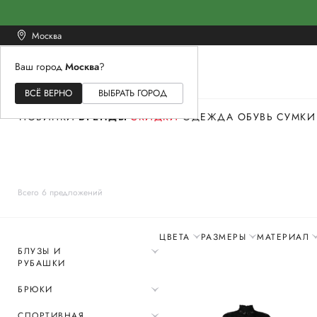
Москва
Ваш город
Москва
?
ЖЕНСКОЕ
МУЖСКОЕ
ДЕТСКОЕ
ВСЁ ВЕРНО
ВЫБРАТЬ ГОРОД
НОВИНКИ
БРЕНДЫ
СКИДКИ
ОДЕЖДА
ОБУВЬ
СУМКИ
Всего 6 предложений
ЦВЕТА
РАЗМЕРЫ
МАТЕРИАЛ
БЛУЗЫ И
РУБАШКИ
БРЮКИ
СПОРТИВНАЯ