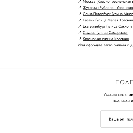
📍
Москва (Краснопресненская 
📍
Жуковка (Рублево - Успенско
📍
Санкт-Петербург (улица Мил
📍
Казань (улица Малая Красная
📍
Екатеринбург (улица Сакко и 
📍
Самара (улица Самарская)
📍
Краснодар (улица Красная)
Или оформите заказ онлайн с д
ПОДП
Укажите свою
эл
подписки и