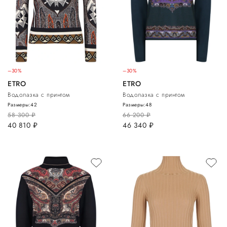
–30%
–30%
ETRO
ETRO
Водолазка с принтом
Водолазка с принтом
Размеры:
42
Размеры:
48
58 300
руб.
66 200
руб.
40 810
руб.
46 340
руб.