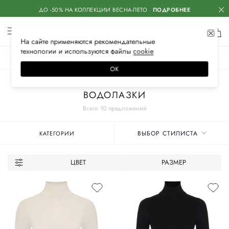
ДО -50% НА КОЛЛЕКЦИИ ВЕСНА-ЛЕТО
ПОДРОБНЕЕ
На сайте применяются
рекомендательные
технологии
и используются файлы
сооkiе
ЖЕНСКОЕ
МУЖСКОЕ
ДЕТСКОЕ
ОК
Главная
Женские бренды
ETRO
Одежда
Трикотаж
ВОДОЛАЗКИ
Всего 10 предложений
ВЫБОР СТИЛИСТА
КАТЕГОРИИ
ЦВЕТ
РАЗМЕР