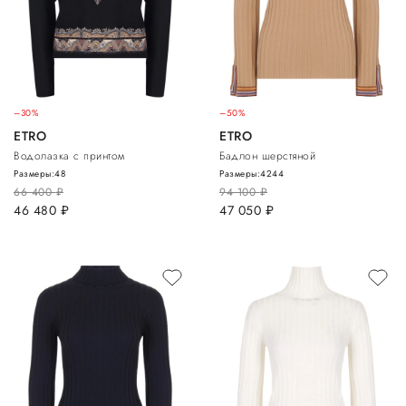
–30%
–50%
ETRO
ETRO
Водолазка с принтом
Бадлон шерстяной
Размеры:
48
Размеры:
42
44
66 400
руб.
94 100
руб.
46 480
руб.
47 050
руб.