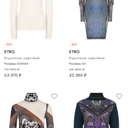
–30%
–30%
ETRO
ETRO
Водолазка шерстяная
Водолазка шерстяная
Размеры:
42
44
46
Размеры:
44
90 100
руб.
43 400
руб.
63 070
руб.
30 380
руб.