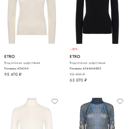
–30%
ETRO
ETRO
Водолазка шерстяная
Водолазка шерстяная
Размеры:
40
42
44
Размеры:
42
44
46
48
50
95 470
руб.
90 100
руб.
63 070
руб.