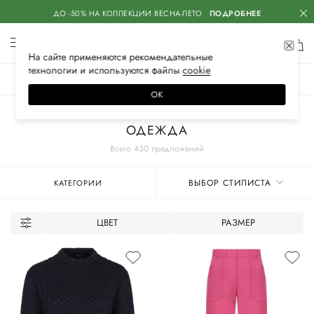
ДО -50% НА КОЛЛЕКЦИИ ВЕСНА-ЛЕТО
ПОДРОБНЕЕ
На сайте применяются
рекомендательные
технологии
и используются файлы
сооkiе
ЖЕНСКОЕ
МУЖСКОЕ
ДЕТСКОЕ
ОК
Главная
Женские бренды
FABIANA FILIPPI
ОДЕЖДА
Всего 430 предложений
ВЫБОР СТИЛИСТА
КАТЕГОРИИ
ЦВЕТ
РАЗМЕР