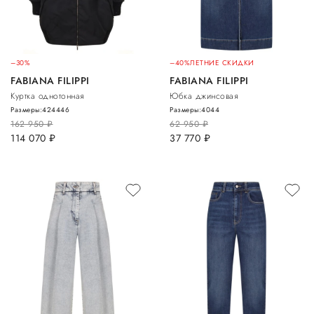
–30%
–40%
ЛЕТНИЕ СКИДКИ
FABIANA FILIPPI
FABIANA FILIPPI
Куртка однотонная
Юбка джинсовая
Размеры:
42
44
46
Размеры:
40
44
162 950
руб.
62 950
руб.
114 070
руб.
37 770
руб.