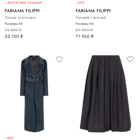
–30%
ЛЕТНИЕ СКИДКИ
–20%
FABIANA FILIPPI
FABIANA FILIPPI
Платье хлопковое
Пуховик стеганый
Размеры:
46
Размеры:
50
74 500
руб.
89 950
руб.
52 150
руб.
71 960
руб.
–20%