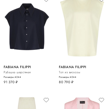
FABIANA FILIPPI
FABIANA FILIPPI
Рубашка шерстяная
Топ из вискозы
Размеры:
42
44
Размеры:
42
44
91 370
руб.
80 790
руб.