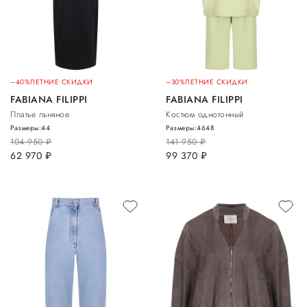
–40%
ЛЕТНИЕ СКИДКИ
–30%
ЛЕТНИЕ СКИДКИ
FABIANA FILIPPI
FABIANA FILIPPI
Платье льняное
Костюм однотонный
Размеры:
44
Размеры:
46
48
104 950
руб.
141 950
руб.
62 970
руб.
99 370
руб.