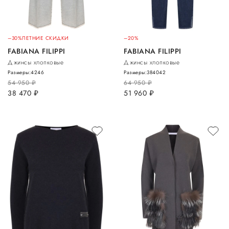
–30%
ЛЕТНИЕ СКИДКИ
–20%
FABIANA FILIPPI
FABIANA FILIPPI
Джинсы хлопковые
Джинсы хлопковые
Размеры:
42
46
Размеры:
38
40
42
54 950
руб.
64 950
руб.
38 470
руб.
51 960
руб.