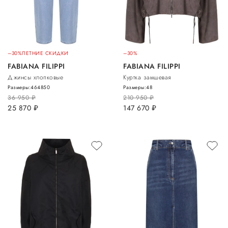
–30%
ЛЕТНИЕ СКИДКИ
–30%
FABIANA FILIPPI
FABIANA FILIPPI
Джинсы хлопковые
Куртка замшевая
Размеры:
46
48
50
Размеры:
48
36 950
руб.
210 950
руб.
25 870
руб.
147 670
руб.