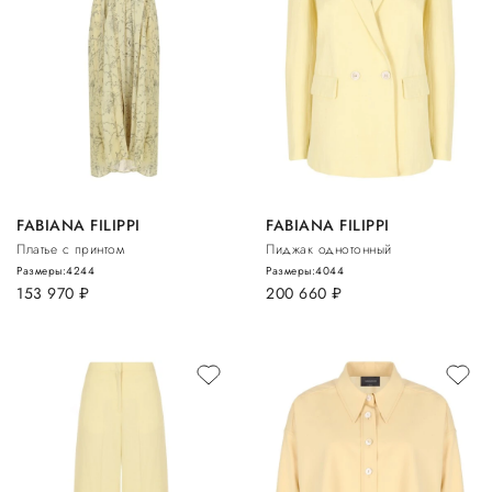
FABIANA FILIPPI
FABIANA FILIPPI
Платье с принтом
Пиджак однотонный
Размеры:
42
44
Размеры:
40
44
153 970
руб.
200 660
руб.