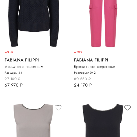
–30%
–70%
FABIANA FILIPPI
FABIANA FILIPPI
Джемпер с люрексом
Брюки-карго шерстяные
Размеры:
44
Размеры:
40
42
97 100
руб.
80 550
руб.
67 970
руб.
24 170
руб.