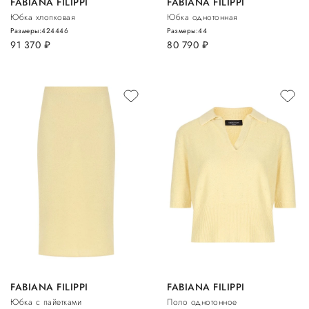
FABIANA FILIPPI
FABIANA FILIPPI
Юбка хлопковая
Юбка однотонная
Размеры:
42
44
46
Размеры:
44
91 370
руб.
80 790
руб.
FABIANA FILIPPI
FABIANA FILIPPI
Юбка с пайетками
Поло однотонное