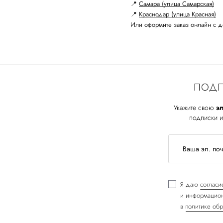
📍
Самара (улица Самарская)
📍
Краснодар (улица Красная)
Или оформите заказ онлайн с д
ПОДП
Укажите свою
эл
подписки и
Я даю
согласи
и информацион
в
политике обр