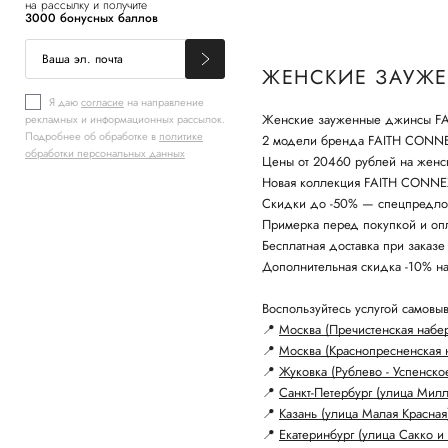
на рассылку и получите
3000 бонусных баллов
ЖЕНСКИЕ ЗАУЖЕ
Я даю
согласие
на направление
Женские зауженные джинсы FAI
рекламных и информационных рассылок.
Подробнее об обработке в
политике
2 модели бренда FAITH CONN
обработки персональных данных
Цены от 20460 рублей на женс
Новая коллекция FAITH CONNEX
Скидки до -50% — спецпредло
Примерка перед покупкой и опл
Бесплатная доставка при заказе
Дополнительная скидка -10% н
Воспользуйтесь услугой самовыв
📍
Москва (Пречистенская набе
📍
Москва (Краснопресненская 
📍
Жуковка (Рублево - Успенско
📍
Санкт-Петербург (улица Мил
📍
Казань (улица Малая Красная
📍
Екатеринбург (улица Сакко и 