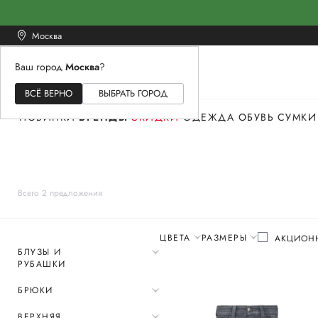
Москва
Ваш город
Москва
?
ЖЕНСКОЕ
МУЖСКОЕ
ДЕТСКОЕ
ВСЁ ВЕРНО
ВЫБРАТЬ ГОРОД
НОВИНКИ
БРЕНДЫ
СКИДКИ
ОДЕЖДА
ОБУВЬ
СУМКИ
Всего 2 предложения
ЦВЕТА
РАЗМЕРЫ
АКЦИОН
БЛУЗЫ И
РУБАШКИ
БРЮКИ
ВЕРХНЯЯ