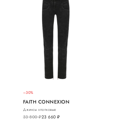
–30%
FAITH CONNEXION
Джинсы хлопковые
33 800
руб.
23 660
руб.