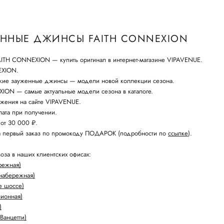
ННЫЕ ДЖИНСЫ FAITH CONNEXION
TH CONNEXION — купить оригинал в интернет-магазине VIPAVENUE.
EXION.
кие зауженные джинсы — модели новой коллекции сезона.
ION — самые актуальные модели сезона в каталоге.
жения на сайте VIPAVENUE.
ата при получении.
 от 30 000 ₽.
а первый заказ по промокоду ПОДАРОК (подробности по
ссылке
).
оза в наших клиентских офисах:
режная)
набережная)
е шоссе)
лионная)
)
Ванцетти)