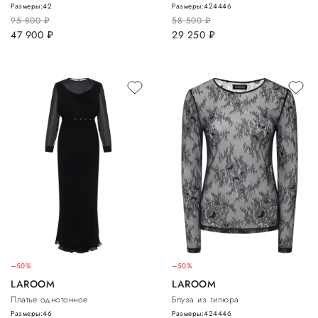
Размеры:
42
Размеры:
42
44
46
95 800
руб.
58 500
руб.
47 900
руб.
29 250
руб.
–50%
–50%
LAROOM
LAROOM
Платье однотонное
Блуза из гипюра
Размеры:
46
Размеры:
42
44
46