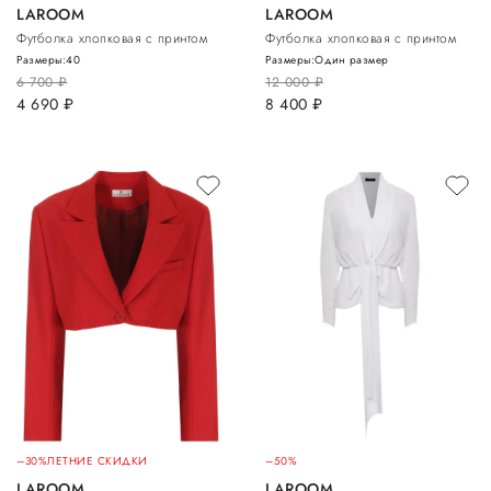
LAROOM
LAROOM
Футболка хлопковая с принтом
Футболка хлопковая с принтом
Размеры:
40
Размеры:
Один размер
6 700
руб.
12 000
руб.
4 690
руб.
8 400
руб.
–30%
ЛЕТНИЕ СКИДКИ
–50%
LAROOM
LAROOM