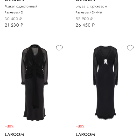
Жакет однотонный
Блуза с кружевом
Размеры:
42
Размеры:
42
44
46
30 400
руб.
52 900
руб.
21 280
руб.
26 450
руб.
–50%
–50%
LAROOM
LAROOM