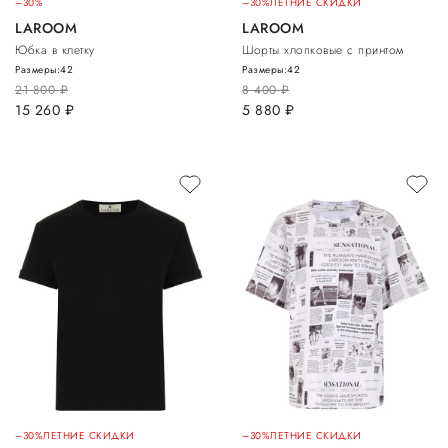
–30%
–30%
ЛЕТНИЕ СКИДКИ
LAROOM
LAROOM
Юбка в клетку
Шорты хлопковые с принтом
Размеры:
42
Размеры:
42
21 800
руб.
8 400
руб.
15 260
руб.
5 880
руб.
–30%
ЛЕТНИЕ СКИДКИ
–30%
ЛЕТНИЕ СКИДКИ