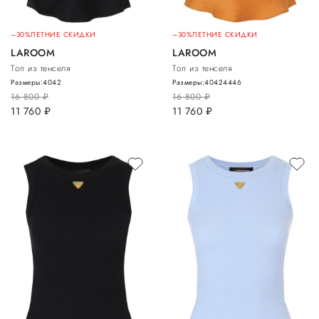
–30%
ЛЕТНИЕ СКИДКИ
–30%
ЛЕТНИЕ СКИДКИ
LAROOM
LAROOM
Топ из тенселя
Топ из тенселя
Размеры:
40
42
Размеры:
40
42
44
46
16 800
руб.
16 800
руб.
11 760
руб.
11 760
руб.