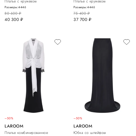
Платье с кружевом
Платье с кружевом
Размеры:
44
46
Размеры:
44
46
80 600
руб.
75 400
руб.
40 300
руб.
37 700
руб.
–50%
–50%
LAROOM
LAROOM
Платье комбинированное
Юбка со шлейфом