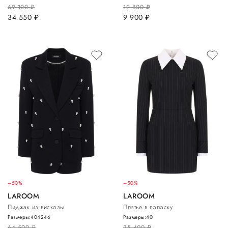
69 100
руб.
19 800
руб.
34 550
руб.
9 900
руб.
–50%
–50%
LAROOM
LAROOM
Пиджак из вискозы
Платье в полоску
Размеры:
40
42
46
Размеры:
40
64 500
руб.
35 400
руб.