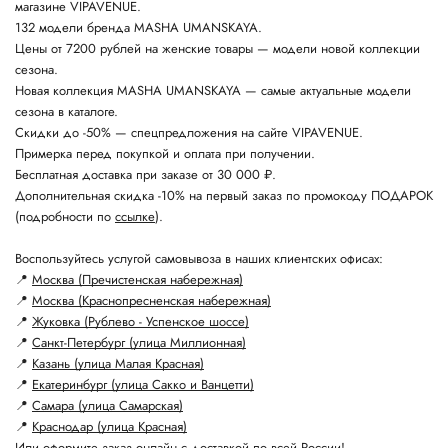
магазине VIPAVENUE.
132 модели бренда MASHA UMANSKAYA.
Цены от 7200 рублей на женские товары — модели новой коллекции
сезона.
Новая коллекция MASHA UMANSKAYA — самые актуальные модели
сезона в каталоге.
Скидки до -50% — спецпредложения на сайте VIPAVENUE.
Примерка перед покупкой и оплата при получении.
Бесплатная доставка при заказе от 30 000 ₽.
Дополнительная скидка -10% на первый заказ по промокоду ПОДАРОК
(подробности по
ссылке
).
Воспользуйтесь услугой самовывоза в наших клиентских офисах:
📍
Москва (Пречистенская набережная)
📍
Москва (Краснопресненская набережная)
📍
Жуковка (Рублево - Успенское шоссе)
📍
Санкт-Петербург (улица Миллионная)
📍
Казань (улица Малая Красная)
📍
Екатеринбург (улица Сакко и Ванцетти)
📍
Самара (улица Самарская)
📍
Краснодар (улица Красная)
Или оформите заказ онлайн с доставкой по всей России!