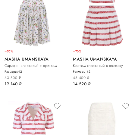
–70%
–70%
MASHA UMANSKAYA
MASHA UMANSKAYA
Сарафан хлопковый с принтом
Костюм хлопковый в полоску
Размеры:
42
Размеры:
42
63 800
руб.
48 400
руб.
19 140
руб.
14 520
руб.