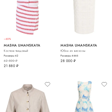
–65%
MASHA UMANSKAYA
MASHA UMANSKAYA
Костюм твидовый
Юбка из вискозы
Размеры:
42
Размеры:
44
46
28 000
руб.
62 500
руб.
21 880
руб.