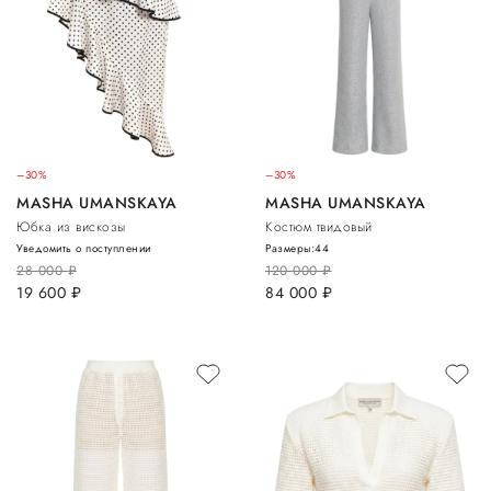
–30%
–30%
MASHA UMANSKAYA
MASHA UMANSKAYA
Юбка из вискозы
Костюм твидовый
Уведомить о поступлении
Размеры:
44
28 000
руб.
120 000
руб.
19 600
руб.
84 000
руб.