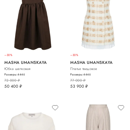
–30%
–30%
MASHA UMANSKAYA
MASHA UMANSKAYA
Юбка шелковая
Платье твидовое
Размеры:
44
46
Размеры:
44
46
72 000
руб.
77 000
руб.
50 400
руб.
53 900
руб.