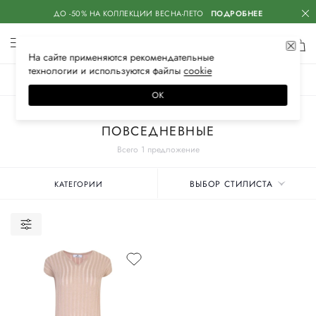
ДО -50% НА КОЛЛЕКЦИИ ВЕСНА-ЛЕТО
ПОДРОБНЕЕ
На сайте применяются
рекомендательные
технологии
и используются файлы
сооkiе
ЖЕНСКОЕ
МУЖСКОЕ
ДЕТСКОЕ
ОК
Главная
Женские бренды
ORGANIC
Одежда
Платья
ПОВСЕДНЕВНЫЕ
Всего 1 предложение
ВЫБОР СТИЛИСТА
КАТЕГОРИИ