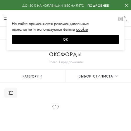
ДО -50% НА КОЛЛЕКЦИИ ВЕСНА-ЛЕТО
ПОДРОБНЕЕ
На сайте применяются
рекомендательные
технологии
и используются файлы
сооkiе
ЖЕНСКОЕ
МУЖСКОЕ
ДЕТСКОЕ
ОК
Главная
Женские бренды
PAKERSON
Обувь
ОКСФОРДЫ
Всего 1 предложение
ВЫБОР СТИЛИСТА
КАТЕГОРИИ