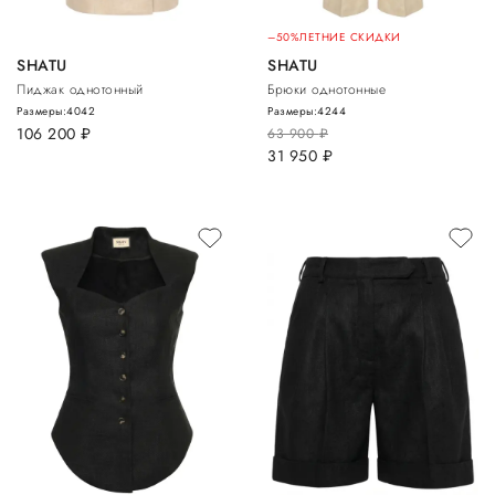
–50%
ЛЕТНИЕ СКИДКИ
SHATU
SHATU
Пиджак однотонный
Брюки однотонные
Размеры:
40
42
Размеры:
42
44
106 200
руб.
63 900
руб.
31 950
руб.