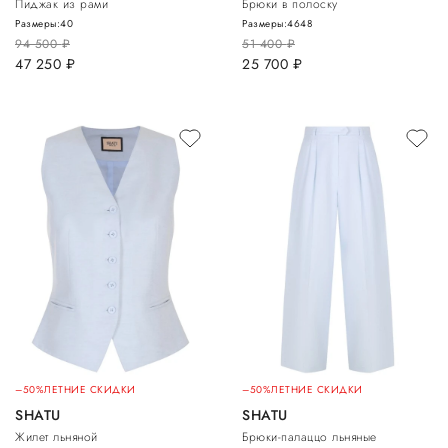
Пиджак из рами
Брюки в полоску
Размеры:
40
Размеры:
46
48
94 500
руб.
51 400
руб.
47 250
руб.
25 700
руб.
–50%
ЛЕТНИЕ СКИДКИ
–50%
ЛЕТНИЕ СКИДКИ
SHATU
SHATU
Жилет льняной
Брюки-палаццо льняные