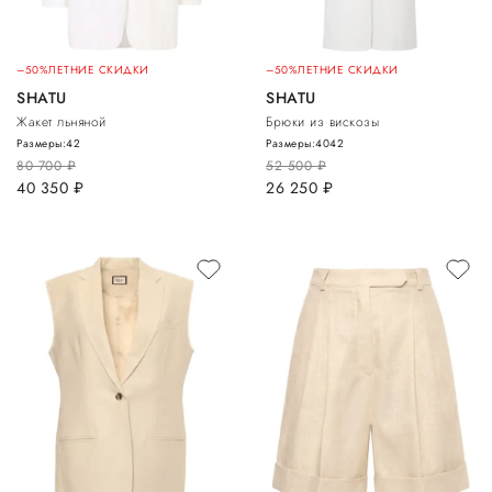
–50%
ЛЕТНИЕ СКИДКИ
–50%
ЛЕТНИЕ СКИДКИ
SHATU
SHATU
Жакет льняной
Брюки из вискозы
Размеры:
42
Размеры:
40
42
80 700
руб.
52 500
руб.
40 350
руб.
26 250
руб.