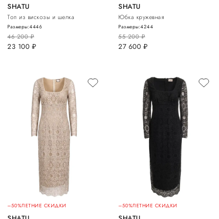
SHATU
SHATU
Топ из вискозы и шелка
Юбка кружевная
Размеры:
44
46
Размеры:
42
44
46 200
руб.
55 200
руб.
23 100
руб.
27 600
руб.
–50%
ЛЕТНИЕ СКИДКИ
–50%
ЛЕТНИЕ СКИДКИ
SHATU
SHATU