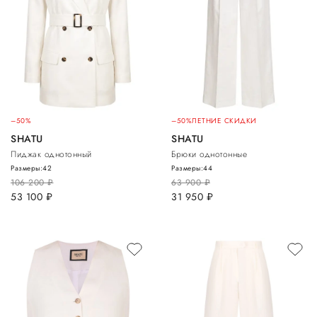
–50%
–50%
ЛЕТНИЕ СКИДКИ
SHATU
SHATU
Пиджак однотонный
Брюки однотонные
Размеры:
42
Размеры:
44
106 200
руб.
63 900
руб.
53 100
руб.
31 950
руб.