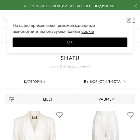
ДО -50% НА КОЛЛЕКЦИИ ВЕСНА-ЛЕТО
ПОДРОБНЕЕ
На сайте применяются
рекомендательные
технологии
и используются файлы
сооkiе
ЖЕНСКОЕ
МУЖСКОЕ
ДЕТСКОЕ
ОК
Главная
Женские бренды
SHATU
Всего 219 предложений
ВЫБОР СТИЛИСТА
КАТЕГОРИИ
ЦВЕТ
РАЗМЕР