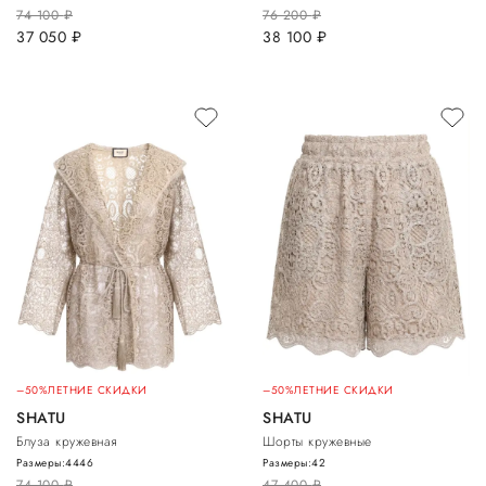
74 100
руб.
76 200
руб.
37 050
руб.
38 100
руб.
–50%
ЛЕТНИЕ СКИДКИ
–50%
ЛЕТНИЕ СКИДКИ
SHATU
SHATU
Блуза кружевная
Шорты кружевные
Размеры:
44
46
Размеры:
42
74 100
руб.
47 400
руб.