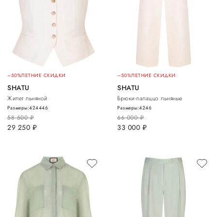
–50%
ЛЕТНИЕ СКИДКИ
–50%
ЛЕТНИЕ СКИДКИ
SHATU
SHATU
Жилет льняной
Брюки-палаццо льняные
Размеры:
42
44
46
Размеры:
42
46
58 500
руб.
66 000
руб.
29 250
руб.
33 000
руб.