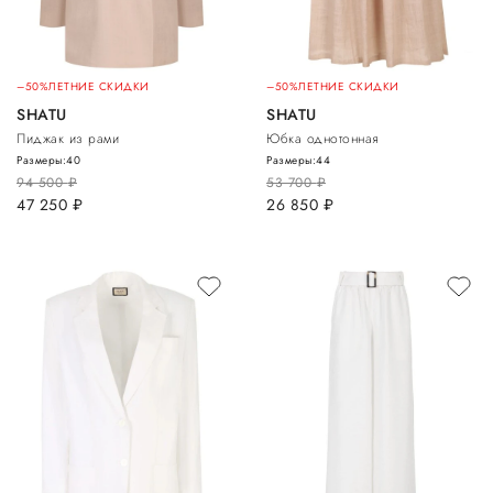
–50%
ЛЕТНИЕ СКИДКИ
–50%
ЛЕТНИЕ СКИДКИ
SHATU
SHATU
Пиджак из рами
Юбка однотонная
Размеры:
40
Размеры:
44
94 500
руб.
53 700
руб.
47 250
руб.
26 850
руб.