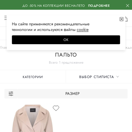
ДО -50% НА КОЛЛЕКЦИИ ВЕСНА-ЛЕТО
ПОДРОБНЕЕ
На сайте применяются
рекомендательные
технологии
и используются файлы
сооkiе
ЖЕНСКОЕ
МУЖСКОЕ
ДЕТСКОЕ
ОК
Главная
Женские бренды
SIMONETTA RAVIZZA
Одежда
Верхняя одежда
ПАЛЬТО
Всего 1 предложение
ВЫБОР СТИЛИСТА
КАТЕГОРИИ
РАЗМЕР