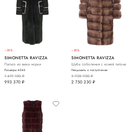
–30%
–30%
SIMONETTA RAVIZZA
SIMONETTA RAVIZZA
Пальто из меха норки
Шуба соболиная с кожей питона
Размеры:
42
46
Уведомить о поступлении
1 419 100
руб.
3 928 900
руб.
993 370
руб.
2 750 230
руб.