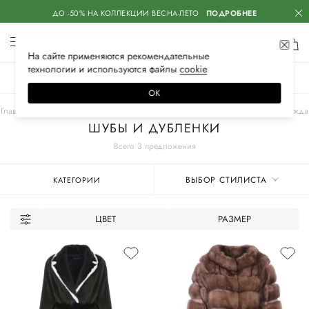
ДО -50% НА КОЛЛЕКЦИИ ВЕСНА-ЛЕТО
ПОДРОБНЕЕ
На сайте применяются
рекомендательные
технологии
и используются файлы
сооkiе
ЖЕНСКОЕ
МУЖСКОЕ
ДЕТСКОЕ
ОК
Главная
Женские бренды
SIMONETTA RAVIZZA
Одежда
Верхняя одежда
ШУБЫ И ДУБЛЕНКИ
Всего 3 предложения
ВЫБОР СТИЛИСТА
КАТЕГОРИИ
ЦВЕТ
РАЗМЕР