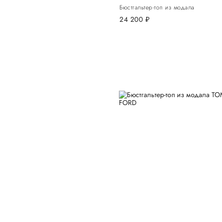
Бюстгальтер-топ из модала
24 200
руб.