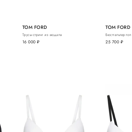
TOM FORD
TOM FORD
Трусы-стринг из модала
Бюстгальтер-то
16 000
руб.
25 700
руб.