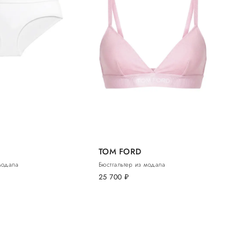
TOM FORD
модала
Бюстгальтер из модала
25 700
руб.