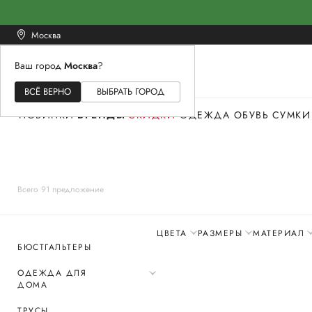
Москва
Ваш город
Москва
?
ЖЕНСКОЕ
МУЖСКОЕ
ДЕТСКОЕ
ВСЁ ВЕРНО
ВЫБРАТЬ ГОРОД
НОВИНКИ
БРЕНДЫ
СКИДКИ
ОДЕЖДА
ОБУВЬ
СУМКИ
Всего 91 предложение
ЦВЕТА
РАЗМЕРЫ
МАТЕРИАЛ
БЮСТГАЛЬТЕРЫ
ОДЕЖДА ДЛЯ
ДОМА
ТРУСЫ