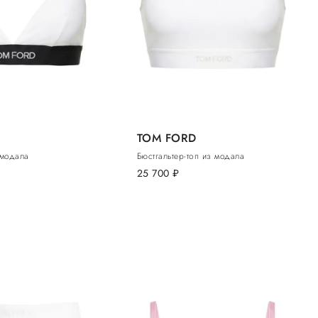
TOM FORD
 модала
Бюстгальтер-топ из модала
25 700
руб.