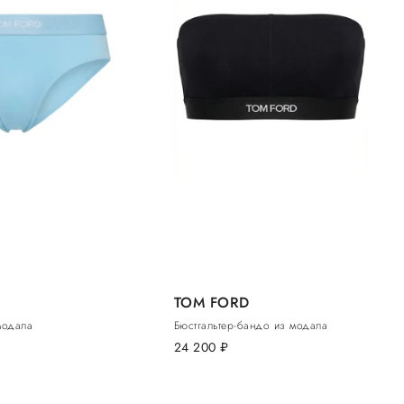
TOM FORD
модала
Бюстгальтер-бандо из модала
24 200
руб.