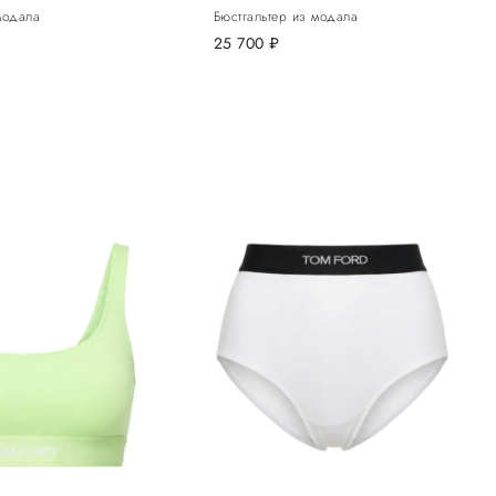
модала
Бюстгальтер из модала
25 700
руб.