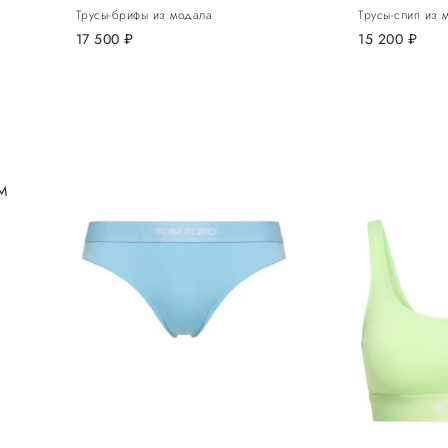
Трусы-брифы из модала
Трусы-слип из 
17 500
руб.
15 200
руб.