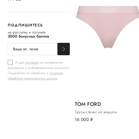
ПОДПИШИТЕСЬ
на рассылку и получите
3000 бонусных баллов
Я даю
согласие
на направление
рекламных и информационных рассылок.
Подробнее об обработке в
политике
обработки персональных данных
TOM FORD
Трусы-стринг из модала
16 000
руб.