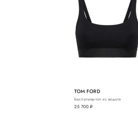
TOM FORD
Бюстгальтер-топ из модала
25 700
руб.