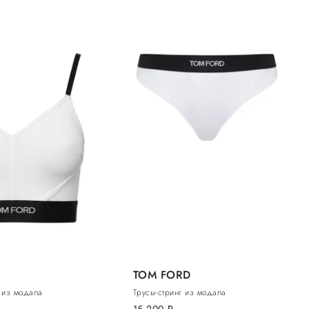
TOM FORD
п из модала
Трусы-стринг из модала