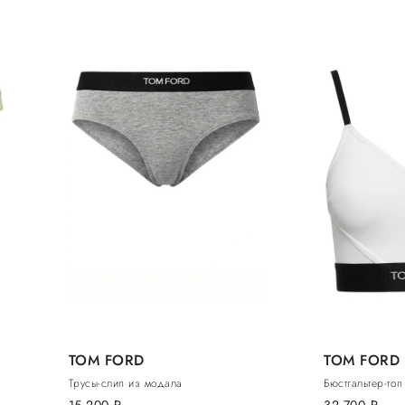
TOM FORD
TOM FORD
Трусы-слип из модала
Бюстгальтер-то