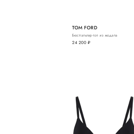
TOM FORD
Бюстгальтер-топ из модала
24 200
руб.