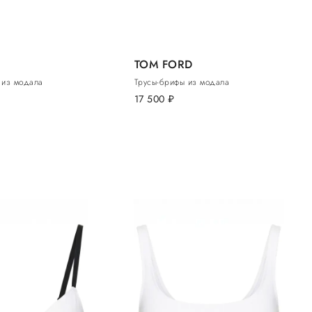
TOM FORD
п из модала
Трусы-брифы из модала
17 500
руб.