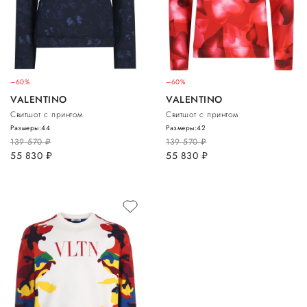
–60%
–60%
VALENTINO
VALENTINO
Свитшот с принтом
Свитшот с принтом
Размеры:
44
Размеры:
42
139 570
руб.
139 570
руб.
55 830
руб.
55 830
руб.