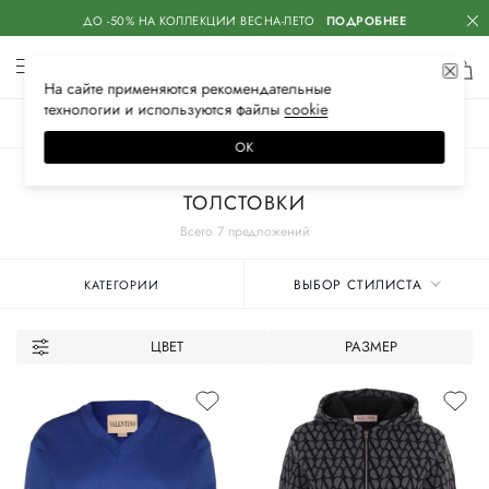
ДО -50% НА КОЛЛЕКЦИИ ВЕСНА-ЛЕТО
ПОДРОБНЕЕ
На сайте применяются
рекомендательные
технологии
и используются файлы
сооkiе
ЖЕНСКОЕ
МУЖСКОЕ
ДЕТСКОЕ
ОК
Главная
Женские бренды
VALENTINO
Одежда
Толстовки
ТОЛСТОВКИ
Всего 7 предложений
ВЫБОР СТИЛИСТА
КАТЕГОРИИ
ЦВЕТ
РАЗМЕР