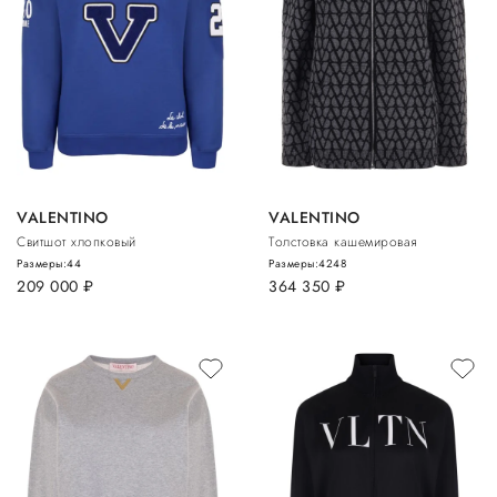
VALENTINO
VALENTINO
Свитшот хлопковый
Толстовка кашемировая
Размеры:
44
Размеры:
42
48
209 000
руб.
364 350
руб.