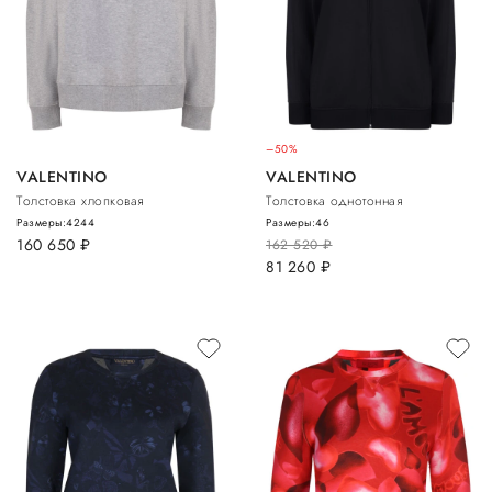
–50%
VALENTINO
VALENTINO
Толстовка хлопковая
Толстовка однотонная
Размеры:
42
44
Размеры:
46
160 650
руб.
162 520
руб.
81 260
руб.