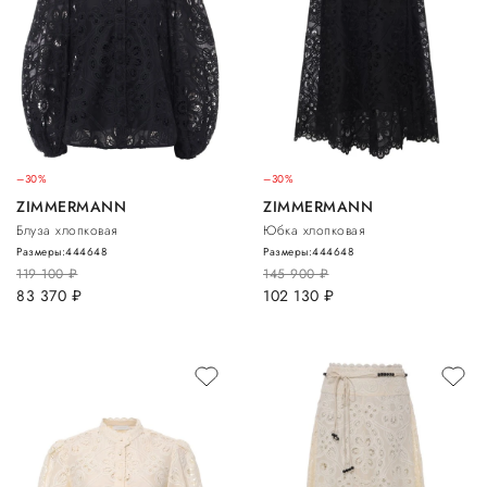
–30%
–30%
ZIMMERMANN
ZIMMERMANN
Блуза хлопковая
Юбка хлопковая
Размеры:
44
46
48
Размеры:
44
46
48
119 100
руб.
145 900
руб.
83 370
руб.
102 130
руб.