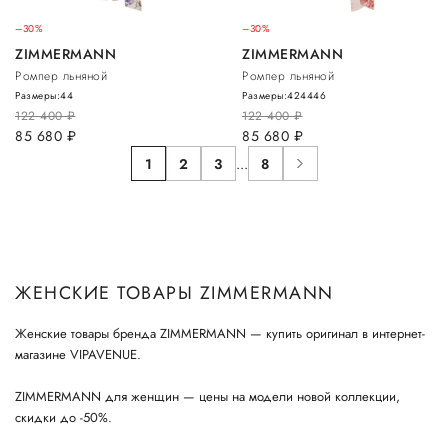
–30%
–30%
ZIMMERMANN
ZIMMERMANN
Ромпер льняной
Ромпер льняной
Размеры:
44
Размеры:
42
44
46
122 400
руб.
122 400
руб.
85 680
руб.
85 680
руб.
1
2
3
...
8
ЖЕНСКИЕ ТОВАРЫ ZIMMERMANN
Женские товары бренда ZIMMERMANN — купить оригинал в интернет-
магазине VIPAVENUE.
ZIMMERMANN для женщин — цены на модели новой коллекции,
скидки до -50%.