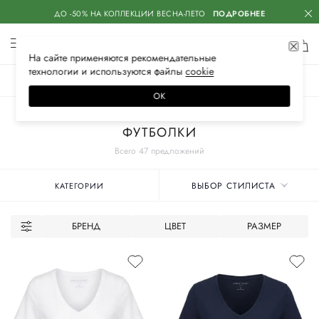
ДО -50% НА КОЛЛЕКЦИИ ВЕСНА-ЛЕТО
ПОДРОБНЕЕ
На сайте применяются
рекомендательные
технологии
и используются файлы
сооkiе
ЖЕНСКОЕ
МУЖСКОЕ
ДЕТСКОЕ
ОК
Главная
Женское
Нижнее белье
Одежда для дома
ФУТБОЛКИ
Всего 47 предложений
ВЫБОР СТИЛИСТА
КАТЕГОРИИ
БРЕНД
ЦВЕТ
РАЗМЕР