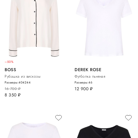
–50%
BOSS
DEREK ROSE
Рубашка из вискозы
Футболка льняная
Размеры:
40
42
44
Размеры:
46
12 900
руб.
16 700
руб.
8 350
руб.