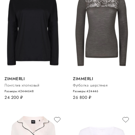
ZIMMERLI
ZIMMERLI
Лонгслив хлопковый
Футболка шерстяная
Размеры:
42
44
46
48
Размеры:
42
44
46
24 200
руб.
26 800
руб.