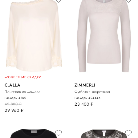
–30%
ЛЕТНИЕ СКИДКИ
C.ALLA
ZIMMERLI
Лонгслив из модала
Футболка шерстяная
Размеры:
48
50
Размеры:
42
44
46
23 400
руб.
42 800
руб.
29 960
руб.