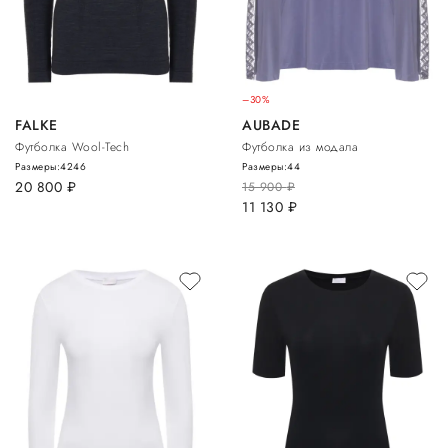
–30%
FALKE
AUBADE
Футболка Wool-Tech
Футболка из модала
Размеры:
42
46
Размеры:
44
20 800
руб.
15 900
руб.
11 130
руб.