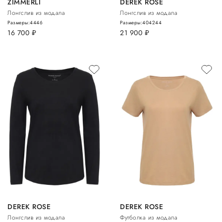
ZIMMERLI
DEREK ROSE
Лонгслив из модала
Лонгслив из модала
Размеры:
44
46
Размеры:
40
42
44
16 700
руб.
21 900
руб.
DEREK ROSE
DEREK ROSE
Лонгслив из модала
Футболка из модала