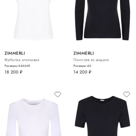
ZIMMERLI
ZIMMERLI
Футболка хлопковая
Лонгслив из модала
Размеры:
44
46
48
Размеры:
46
18 200
руб.
14 200
руб.