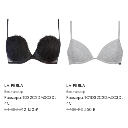
LA PERLA
LA PERLA
Бюстгальтер
Бюстгальтер
Размеры:
1D
S
2C
2D
M
3C
3D
L
Размеры:
1C
1D
S
2C
2D
M
3C
3D
L
4C
4C
24 300
руб.
12 150
руб.
7 100
руб.
3 550
руб.