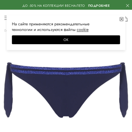
ДО -50% НА КОЛЛЕКЦИИ ВЕСНА-ЛЕТО
ПОДРОБНЕЕ
На сайте применяются
рекомендательные
технологии
и используются файлы
сооkiе
Главная
Женская
Одежда
Пляжная одежда
Купальники
ОК