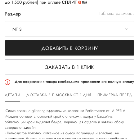
до 1 500 рублей) при оплате
СПЛИТ
Размер
Таблица размеров
INT S
ДОБАВИТЬ В КОРЗИНУ
ЗАКАЗАТЬ В 1 КЛИК
Для оформления товара необходимо произвести его полную оплату
ДЕТАЛИ
ДОСТАВКА В Г. МОСКВА ОТ 1 ДНЯ
ПРИМЕРКА ПЕРЕД П
-Синие плавки с glittering-эффектом из коллекции Performance от LA PERLA.
-Модель сочетает спортивный крой с оттенком гламура у бассейна,
облегающий крой выделяет бедра, мерцающая отделка и завязки сбоку
завершают дизайн.
-Шелковистое полотно, сотканное из смеси полиамида и эластана, не
вытягивается, быстро высыхает и не выгорает на солнце, а также устойчиво к