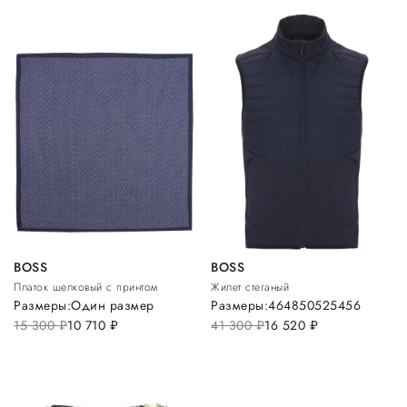
BOSS
BOSS
Платок шелковый с принтом
Жилет стеганый
Размеры:
Один размер
Размеры:
46
48
50
52
54
56
15 300
руб.
10 710
руб.
41 300
руб.
16 520
руб.