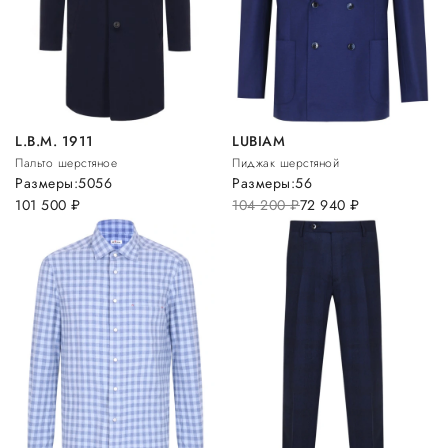
L.B.M. 1911
LUBIAM
Пальто шерстяное
Пиджак шерстяной
Размеры:
50
56
Размеры:
56
101 500
руб.
104 200
руб.
72 940
руб.