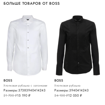
БОЛЬШЕ ТОВАРОВ ОТ BOSS
BOSS
BOSS
Хлопковая рубашка с запонками
Хлопковая рубашка
Размеры:
37
38
39
40
41
42
43
Размеры:
39
40
41
42
43
21 700
руб.
15 190
руб.
24 100
руб.
12 050
руб.