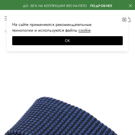
ДО -50% НА КОЛЛЕКЦИИ ВЕСНА-ЛЕТО
ПОДРОБНЕЕ
На сайте применяются
рекомендательные
технологии
и используются файлы
сооkiе
Главная
Мужская
Аксессуары
Галстуки и платки
Галстуки
ОК
–50%