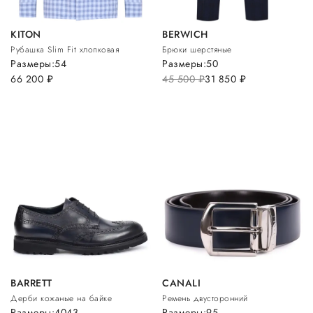
KITON
BERWICH
Рубашка Slim Fit хлопковая
Брюки шерстяные
Размеры:
54
Размеры:
50
66 200
руб.
45 500
руб.
31 850
руб.
BARRETT
CANALI
Дерби кожаные на байке
Ремень двусторонний
Размеры:
40
43
Размеры:
95