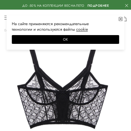
ДО -50% НА КОЛЛЕКЦИИ ВЕСНА-ЛЕТО
ПОДРОБНЕЕ
На сайте применяются
рекомендательные
технологии
и используются файлы
сооkiе
Главная
Женская
Нижнее белье
Бюстгальтеры
ОК