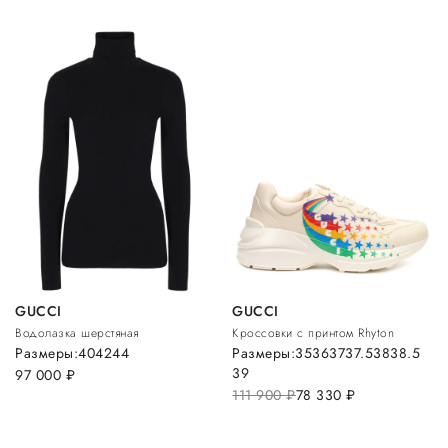
GUCCI
GUCCI
Водолазка шерстяная
Кроссовки с принтом Rhyton
Размеры:
40
42
44
Размеры:
35
36
37
37.5
38
38.5
39
97 000
руб.
111 900
руб.
78 330
руб.