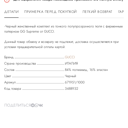
ДЕТАЛИ
ПРИМЕРКА ПЕРЕД ПОКУПКОЙ
ЛЕГКИЙ ВОЗВРАТ
ГАРА
-Черный женственный комплект из тонкого полупрозрачного тюля с фирменным
паттерном GG Supreme от GUCCI.
Данный товар обмену и возврату не подлежит, доставка осуществляется при
Бренд
GUCCI
Страна производства
ИТАЛИЯ
Состав
84% полиамид, 16% эластан
Цвет
Черный
Артикул
671951/1000
Код товара
3488932
ПОДЕЛИТЬСЯ