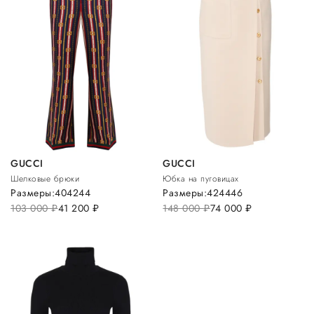
GUCCI
GUCCI
Шелковые брюки
Юбка на пуговицах
Размеры:
40
42
44
Размеры:
42
44
46
103 000
руб.
41 200
руб.
148 000
руб.
74 000
руб.