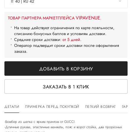
IT 40 | RU 42
VIPAVENUE
ТОВАР ПАРТНЕРА МАРКЕТПЛЕЙСА
.
На товар действуют ограничения по карте лояльности,
списанию бонусных баллов и условиям доставки.
Средние сроки доставки:
от 5 дней
.
Оператор подтвердит сроки доставки после оформления
заказа.
ДОБАВИТЬ В КОРЗИНУ
ЗАКАЗАТЬ В 1 КЛИК
ДЕТАЛИ
ПРИМЕРКА ПЕРЕД ПОКУПКОЙ
ЛЕГКИЙ ВОЗВРАТ
ГАРА
-Бомбер из шелка с ярким принтом от GUCCI.
-Длинные рукава, эластичные манжеты, пояс и ворот стойка, два прорезных