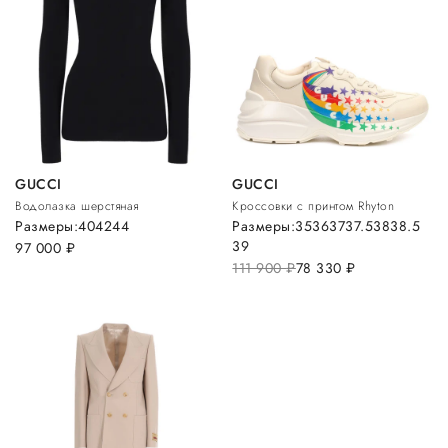
GUCCI
GUCCI
Водолазка шерстяная
Кроссовки с принтом Rhyton
Размеры:
40
42
44
Размеры:
35
36
37
37.5
38
38.5
39
97 000
руб.
111 900
руб.
78 330
руб.