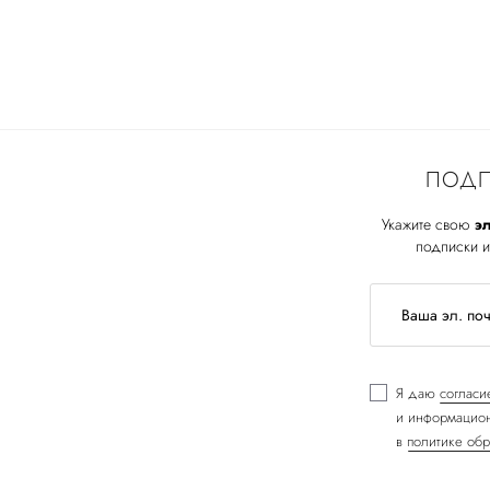
ПОДП
Укажите свою
эл
подписки и
Я даю
согласи
и информацион
в
политике обр