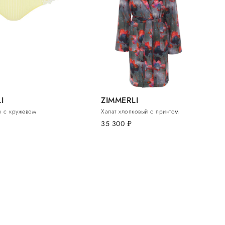
I
ZIMMERLI
ы с кружевом
Халат хлопковый с принтом
35 300
руб.