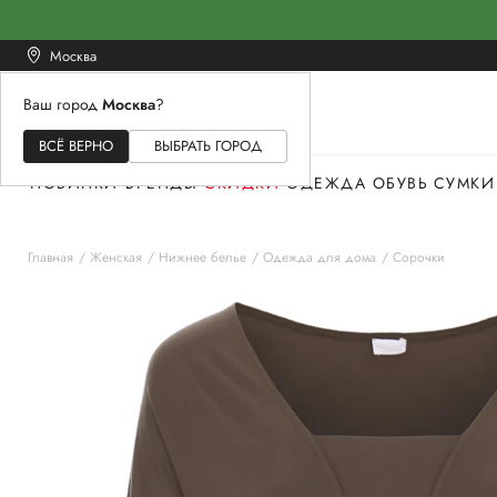
Москва
Ваш город
Москва
?
ЖЕНСКОЕ
МУЖСКОЕ
ДЕТСКОЕ
ВСЁ ВЕРНО
ВЫБРАТЬ ГОРОД
НОВИНКИ
БРЕНДЫ
СКИДКИ
ОДЕЖДА
ОБУВЬ
СУМКИ
Главная
Женская
Нижнее белье
Одежда для дома
Сорочки