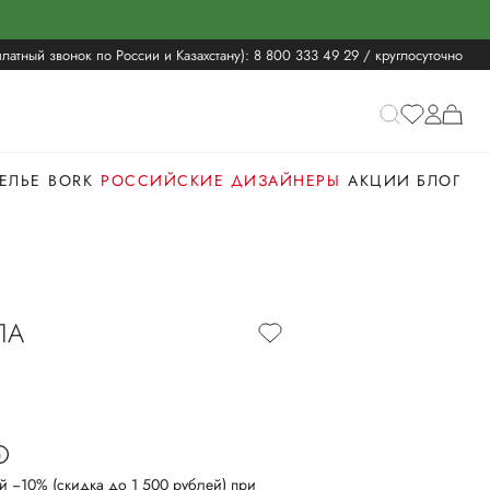
латный звонок по России и Казахстану):
8 800 333 49 29
/ круглосуточно
ЕЛЬЕ
BORK
РОССИЙСКИЕ ДИЗАЙНЕРЫ
АКЦИИ
БЛОГ
ЛА
й −10% (скидка до 1 500 рублей) при