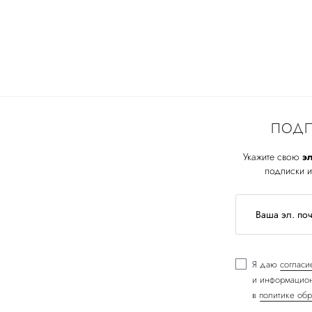
ПОДП
Укажите свою
эл
подписки и
Я даю
согласи
и информацион
в
политике обр