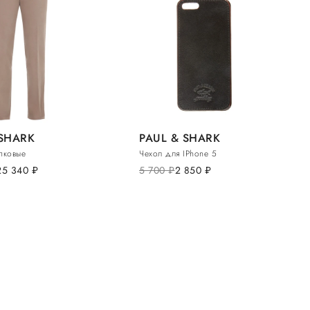
 SHARK
PAUL & SHARK
пковые
Чехол для IPhone 5
25 340
руб.
5 700
руб.
2 850
руб.