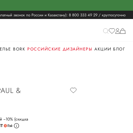
латный звонок по России и Казахстану):
8 800 333 49 29
/ круглосуточно
ЕЛЬЕ
BORK
РОССИЙСКИЕ ДИЗАЙНЕРЫ
АКЦИИ
БЛОГ
AUL &
й −10% (скидка
ИТ