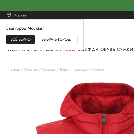
Москва
Ваш город
Москва
?
ЖЕНСКОЕ
МУЖСКОЕ
ДЕТСКОЕ
ВСЁ ВЕРНО
ВЫБРАТЬ ГОРОД
НОВИНКИ
БРЕНДЫ
СКИДКИ
ОДЕЖДА
ОБУВЬ
СУМКИ
Главная
Мужская
Одежда
Верхняя одежда
Жилеты