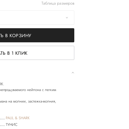
Таблица размеров
Ь В КОРЗИНУ
ТЬ В 1 КЛИК
RK.
непродуваемого нейлона c легким
мана на молнии, застежка-молния,
PAUL & SHARK
ТУНИС