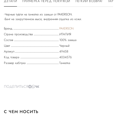
ДЕТАЛИ
ПРИМЕРКА ПЕРЕД ПОКУПКОЙ
ЛЕГКИЙ ВОЗВРАТ
ГАРА
-Черные туфли на танкетке из замши от PAKERSON.
Бренд
PAKERSON
Страна производства
ИТАЛИЯ
Состав
100% замша
Цвет
Черный
Артикул
49458
Код товара
4034576
Размер каблука
Танкетка
ПОДЕЛИТЬСЯ
С ЧЕМ НОСИТЬ