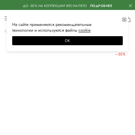
ДО -50% НА КОЛЛЕКЦИИ ВЕСНА-ЛЕТО
ПОДРОБНЕЕ
На сайте применяются
рекомендательные
технологии
и используются файлы
сооkiе
Главная
Женская
Обувь
Туфли
ОК
ЛЕТНИЕ СКИДКИ
–30%