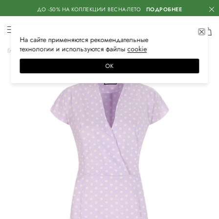
ДО -50% НА КОЛЛЕКЦИИ ВЕСНА-ЛЕТО
ПОДРОБНЕЕ
На сайте применяются
рекомендательные
технологии
и используются файлы
сооkiе
Главная
Женская
Одежда
Платья
Повседневные
ОК
–50%