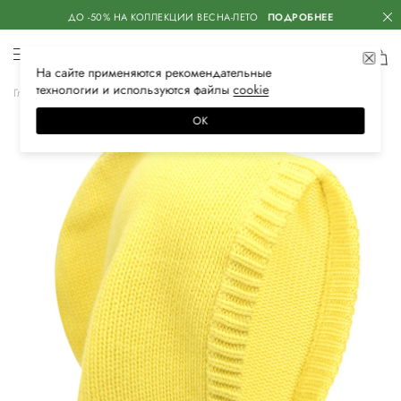
ДО -50% НА КОЛЛЕКЦИИ ВЕСНА-ЛЕТО
ПОДРОБНЕЕ
На сайте применяются
рекомендательные
технологии
и используются файлы
сооkiе
Главная
Женская
Аксессуары
Головные уборы
Шапки
ОК
–30%