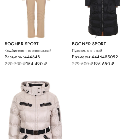
BOGNER SPORT
BOGNER SPORT
Комбинезон горнолыжный
Пуховик стеганый
Размеры:
44
46
48
Размеры:
44
46
48
50
52
220 700
руб.
154 490
руб.
279 500
руб.
195 650
руб.